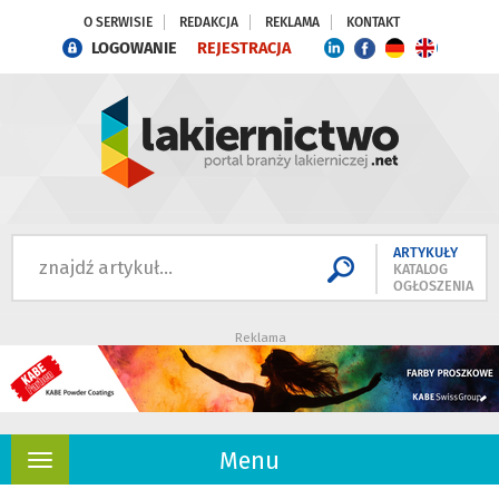
O SERWISIE
REDAKCJA
REKLAMA
KONTAKT
LOGOWANIE
REJESTRACJA
ARTYKUŁY
KATALOG
OGŁOSZENIA
Reklama
Menu
Rozwiń
nawigację