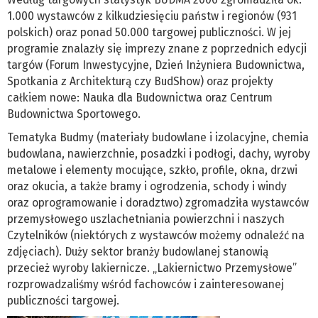
1.000 wystawców z kilkudziesięciu państw i regionów (931
polskich) oraz ponad 50.000 targowej publiczności. W jej
programie znalazły się imprezy znane z poprzednich edycji
targów (Forum Inwestycyjne, Dzień Inżyniera Budownictwa,
Spotkania z Architekturą czy BudShow) oraz projekty
całkiem nowe: Nauka dla Budownictwa oraz Centrum
Budownictwa Sportowego.
Tematyka Budmy (materiały budowlane i izolacyjne, chemia
budowlana, nawierzchnie, posadzki i podłogi, dachy, wyroby
metalowe i elementy mocujące, szkło, profile, okna, drzwi
oraz okucia, a także bramy i ogrodzenia, schody i windy
oraz oprogramowanie i doradztwo) zgromadziła wystawców
przemysłowego uszlachetniania powierzchni i naszych
Czytelników (niektórych z wystawców możemy odnaleźć na
zdjęciach). Duży sektor branży budowlanej stanowią
przecież wyroby lakiernicze. „Lakiernictwo Przemysłowe”
rozprowadzaliśmy wśród fachowców i zainteresowanej
publiczności targowej.