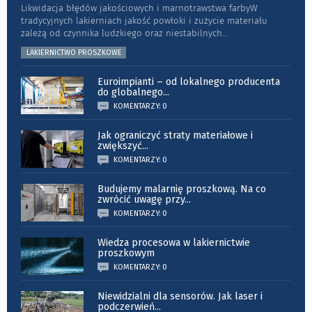
Likwidacja błędów jakościowych i marnotrawstwa farbyW
tradycyjnych lakierniach jakość powłoki i zużycie materiału
zależą od czynnika ludzkiego oraz niestabilnych
...
LAKIERNICTWO PROSZKOWE
Euroimpianti – od lokalnego producenta
do globalnego
...
KOMENTARZY: 0
Jak ograniczyć straty materiałowe i
zwiększyć
...
KOMENTARZY: 0
Budujemy malarnię proszkową. Na co
zwrócić uwagę przy
...
KOMENTARZY: 0
Wiedza procesowa w lakiernictwie
proszkowym
KOMENTARZY: 0
Niewidzialni dla sensorów. Jak laser i
podczerwień
...