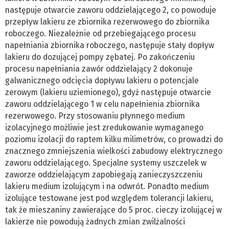
następuje otwarcie zaworu oddzielającego 2, co powoduje
przepływ lakieru ze zbiornika rezerwowego do zbiornika
roboczego. Niezależnie od przebiegającego procesu
napełniania zbiornika roboczego, następuje stały dopływ
lakieru do dozującej pompy zębatej. Po zakończeniu
procesu napełniania zawór oddzielający 2 dokonuje
galwanicznego odcięcia dopływu lakieru o potencjale
zerowym (lakieru uziemionego), gdyż następuje otwarcie
zaworu oddzielającego 1 w celu napełnienia zbiornika
rezerwowego. Przy stosowaniu płynnego medium
izolacyjnego możliwie jest zredukowanie wymaganego
poziomu izolacji do raptem kilku milimetrów, co prowadzi do
znacznego zmniejszenia wielkości zabudowy elektrycznego
zaworu oddzielającego. Specjalne systemy uszczelek w
zaworze oddzielającym zapobiegają zanieczyszczeniu
lakieru medium izolującym i na odwrót. Ponadto medium
izolujące testowane jest pod względem tolerancji lakieru,
tak że mieszaniny zawierające do 5 proc. cieczy izolującej w
lakierze nie powodują żadnych zmian zwilżalności