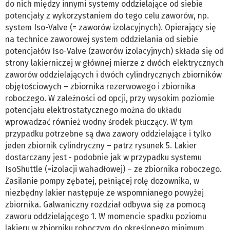
do nich między innymi systemy oddzielające od siebie
potencjały z wykorzystaniem do tego celu zaworów, np.
system Iso-Valve (= zaworów izolacyjnych). Opierający się
na technice zaworowej system oddzielania od siebie
potencjałów Iso-Valve (zaworów izolacyjnych) składa się od
strony lakierniczej w głównej mierze z dwóch elektrycznych
zaworów oddzielających i dwóch cylindrycznych zbiorników
objętościowych – zbiornika rezerwowego i zbiornika
roboczego. W zależności od opcji, przy wysokim poziomie
potencjału elektrostatycznego można do układu
wprowadzać również wodny środek płuczący. W tym
przypadku potrzebne są dwa zawory oddzielające i tylko
jeden zbiornik cylindryczny – patrz rysunek 5. Lakier
dostarczany jest - podobnie jak w przypadku systemu
IsoShuttle (=izolacji wahadłowej) – ze zbiornika roboczego.
Zasilanie pompy zębatej, pełniącej rolę dozownika, w
niezbędny lakier następuje ze wspomnianego powyżej
zbiornika. Galwaniczny rozdział odbywa się za pomocą
zaworu oddzielającego 1. W momencie spadku poziomu
lakieru w zbiorniku roboczym do określonego minimum,