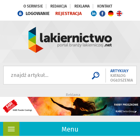
O SERWISIE
REDAKCJA
REKLAMA
KONTAKT
LOGOWANIE
REJESTRACJA
ARTYKUŁY
KATALOG
OGŁOSZENIA
Reklama
Menu
Rozwiń
nawigację