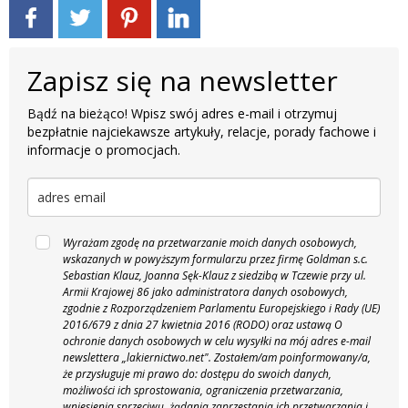
Zapisz się na newsletter
Bądź na bieżąco! Wpisz swój adres e-mail i otrzymuj
bezpłatnie najciekawsze artykuły, relacje, porady fachowe i
informacje o promocjach.
Wyrażam zgodę na przetwarzanie moich danych osobowych,
wskazanych w powyższym formularzu przez firmę Goldman s.c.
Sebastian Klauz, Joanna Sęk-Klauz z siedzibą w Tczewie przy ul.
Armii Krajowej 86 jako administratora danych osobowych,
zgodnie z Rozporządzeniem Parlamentu Europejskiego i Rady (UE)
2016/679 z dnia 27 kwietnia 2016 (RODO) oraz ustawą O
ochronie danych osobowych w celu wysyłki na mój adres e-mail
newslettera „lakiernictwo.net".
Zostałem/am poinformowany/a,
że przysługuje mi prawo do: dostępu do swoich danych,
możliwości ich sprostowania, ograniczenia przetwarzania,
wniesienia sprzeciwu, żądania zaprzestania ich przetwarzania i