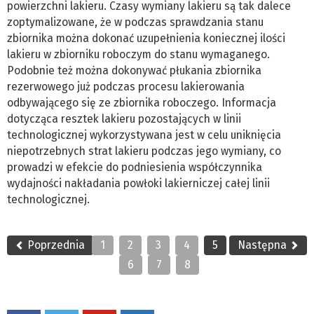
powierzchni lakieru. Czasy wymiany lakieru są tak dalece
zoptymalizowane, że w podczas sprawdzania stanu
zbiornika można dokonać uzupełnienia koniecznej ilości
lakieru w zbiorniku roboczym do stanu wymaganego.
Podobnie też można dokonywać płukania zbiornika
rezerwowego już podczas procesu lakierowania
odbywającego się ze zbiornika roboczego. Informacja
dotycząca resztek lakieru pozostających w linii
technologicznej wykorzystywana jest w celu uniknięcia
niepotrzebnych strat lakieru podczas jego wymiany, co
prowadzi w efekcie do podniesienia współczynnika
wydajności nakładania powłoki lakierniczej całej linii
technologicznej.
Poprzednia
1
2
3
4
5
Następna
6
7
8