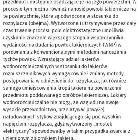
przedmiot i następnie osadzające je na jego powierzchni. W
procesie tym można również nanosić powłoki lakiernicze na
te powierzchnie, które są odwrócone w stosunku do
rozpylacza (obejma). Wytworzone i utrzymywane przez cały
czas trwania procesu pole elektrostatyczne umożliwia
uzyskanie znacznie większego stopnia współczynnika
wydajności nakładania powłok lakierniczych (WNP) w
porównaniu z konwencjonalnymi metodami nanoszenia
tychże powłok. Wzrastający udział lakierów
wodnorozcieńczalnych w stosunku do lakierów
rozpuszczalnikowych wymaga również zmiany metody
postępowania w odniesieniu do rozpylacza, jak również
samego umiejscowienia kropli lakieru na powierzchni
przedmiotu poddawanego obróbce lakierniczej. Lakiery
wodnorozcieńczalne nie mogą, ze względu na swoje
wysokie przewodnictwo, przelatywać powyżej
naładowanych styków znajdującego się pod wysokim
napięciem rozpylacza, gdyż wytworzony „mostek
elektryczny” spowodowałby w takim przypadku zwarcie z
uziemionym zbiornikiem lakieru.