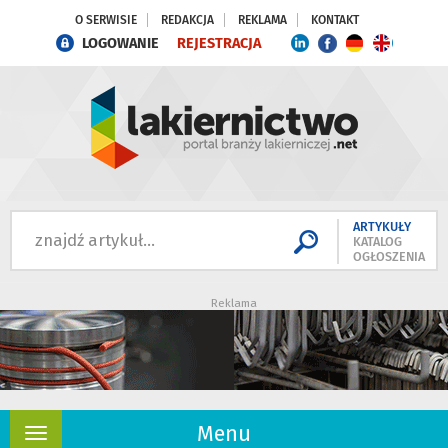
O SERWISIE
REDAKCJA
REKLAMA
KONTAKT
LOGOWANIE
REJESTRACJA
ARTYKUŁY
KATALOG
OGŁOSZENIA
Reklama
Menu
Rozwiń