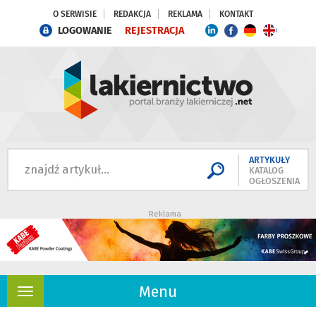
O SERWISIE
REDAKCJA
REKLAMA
KONTAKT
LOGOWANIE
REJESTRACJA
ARTYKUŁY
KATALOG
OGŁOSZENIA
Reklama
Menu
Rozwiń
nawigację