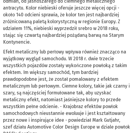
odmian, od jasnoszarego do ciemnego metalicznego
antracytu. Kolor niebieski oferuje jeszcze więcej opcji -
około 140 odcieni sprawia, że ​​kolor ten jest najbardziej
zróżnicowaną paletą kolorystyczną w regionie Europy. Z
udziałem 11%, niebieski wyprzedził srebro w 2018 roku,
stając się czwartą najbardziej pożądaną barwą na Starym
Kontynencie.
Efekt metaliczny lub perłowy wpływa również znacząco na
wyjątkowy wygląd samochodu. W 2018 r. dwie trzecie
wszystkich pojazdów zostały wykończone powłoką z takim
efektem. Im większy samochód, tym bardziej
prawdopodobne jest, że został pomalowany z efektem
metalicznym lub perłowym. Ciemne kolory, takie jak czarny i
szary, są najczęściej formułowane tak, aby uzyskać
metaliczny efekt, natomiast jaśniejsze kolory to przede
wszystkim pełne odcienie. - Krajobraz efektów powłok
samochodowych nieustannie ewoluuje i jest kształtowany
przez nowe i inspirujące idee - powiedział Mark Gutjahr,
szef działu Automotive Color Design Europe w dziale powłok