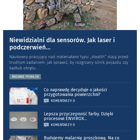
Niewidzialni dla sensorów. Jak laser i
podczerwień
...
Naukowcy pracujący nad materiałami typu „stea­lth” stają przed
trudnym zadaniem: jak sprawić, by rozgrzany silnik pojazdu czy
kadłub okrętu
...
BADANIE POWŁOK
Co naprawdę decyduje o jakości
przygotowania powierzchni?
KOMENTARZY: 0
Lepsza przyczepność farby. Dzięki
procesowi ENVIROX
...
KOMENTARZY: 0
Budujemy malarnię proszkową. Na co