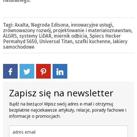
naturalnego.
Tagi:
Axalta
,
Nagroda Edisona
,
innowacyjne usługi
,
zrównoważony rozwój
,
projektowanie i materiałoznawstwo
,
ALGRS
,
systemy LiDAR
,
miernik odbicia
,
Spiecs Hecker
Permahyd 5650
,
Universal Titan
,
szafki kuchenne
,
lakiery
samochodowe
Zapisz się na newsletter
Bądź na bieżąco! Wpisz swój adres e-mail i otrzymuj
bezpłatnie najciekawsze artykuły, relacje, porady fachowe i
informacje o promocjach.