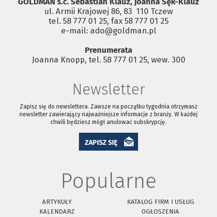
GOLDMAN s.c. Sebastian Klauz, Joanna Sęk-Klauz
ul. Armii Krajowej 86, 83 ­ 110 Tczew
tel. 58 777 01 25, fax 58 777 01 25
e-mail: ado@goldman.pl
Prenumerata
Joanna Knopp, tel. 58 777 01 25, wew. 300
Newsletter
Zapisz się do newslettera. Zawsze na początku tygodnia otrzymasz
newsletter zawierający najważniejsze informacje z branży. W każdej
chwili będziesz mógł anulować subskrypcję.
ZAPISZ SIĘ
Popularne
ARTYKUŁY
KATALOG FIRM I USŁUG
KALENDARZ
OGŁOSZENIA