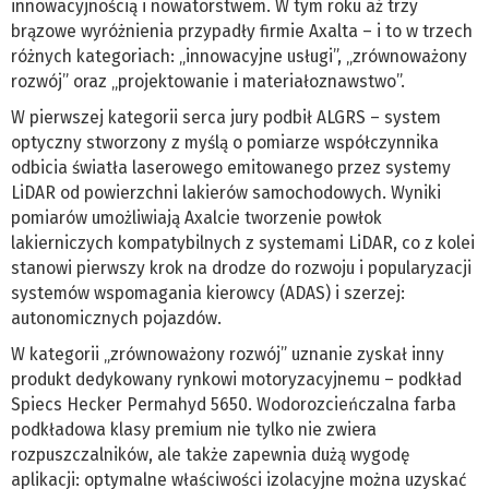
innowacyjnością i nowatorstwem. W tym roku aż trzy
brązowe wyróżnienia przypadły firmie Axalta – i to w trzech
różnych kategoriach: „innowacyjne usługi”, „zrównoważony
rozwój” oraz „projektowanie i materiałoznawstwo”.
W pierwszej kategorii serca jury podbił ALGRS – system
optyczny stworzony z myślą o pomiarze współczynnika
odbicia światła laserowego emitowanego przez systemy
LiDAR od powierzchni lakierów samochodowych. Wyniki
pomiarów umożliwiają Axalcie tworzenie powłok
lakierniczych kompatybilnych z systemami LiDAR, co z kolei
stanowi pierwszy krok na drodze do rozwoju i popularyzacji
systemów wspomagania kierowcy (ADAS) i szerzej:
autonomicznych pojazdów.
W kategorii „zrównoważony rozwój” uznanie zyskał inny
produkt dedykowany rynkowi motoryzacyjnemu – podkład
Spiecs Hecker Permahyd 5650. Wodorozcieńczalna farba
podkładowa klasy premium nie tylko nie zwiera
rozpuszczalników, ale także zapewnia dużą wygodę
aplikacji: optymalne właściwości izolacyjne można uzyskać