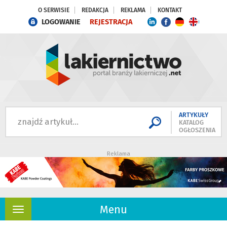
O SERWISIE
REDAKCJA
REKLAMA
KONTAKT
LOGOWANIE
REJESTRACJA
ARTYKUŁY
KATALOG
OGŁOSZENIA
Reklama
Menu
Rozwiń
nawigację