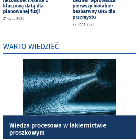
AkzoNobel i Axalta z
Lechler wprowadza
kluczową datą dla
pierwszy biolakier
planowanej fuzji
bezbarwny UHS dla
przemysłu
31 lipca 2026
29 lipca 2026
WARTO WIEDZIEĆ
Wiedza procesowa w lakiernictwie
proszkowym