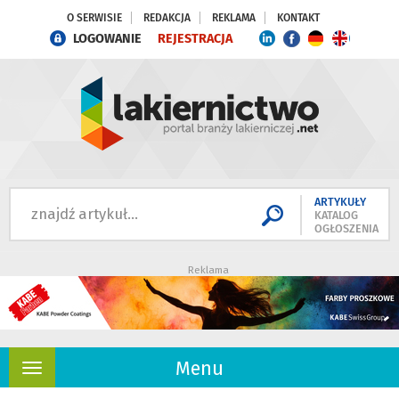
O SERWISIE
REDAKCJA
REKLAMA
KONTAKT
LOGOWANIE
REJESTRACJA
ARTYKUŁY
KATALOG
OGŁOSZENIA
Reklama
Menu
Rozwiń
nawigację