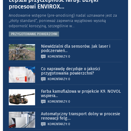
procesowi ENVIROX
...
Anodowanie wstępne (pre-anodising) nadal uznawane jest za
„złoty standard”, ponieważ zapewnia wyjątkowo wysoką
odporność koro­zyjną, szczególnie w
...
PRZYGOTOWANIE POWIERZCHNI
Niewidzialni dla sensorów. Jak laser i
podczerwień
...
KOMENTARZY: 0
Co naprawdę decyduje o jakości
przygotowania powierzchni?
KOMENTARZY: 0
Farba kamuflażowa w projekcie K9. NOVOL
wspiera
...
KOMENTARZY: 0
Automatyczny transport dolny w procesie
renowacji felg.
...
KOMENTARZY: 0