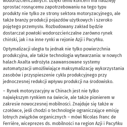
wodorozcieńczalnych. Dzięki temu koncern ma nadzieję
sprostać rosnącemu zapotrzebowaniu na tego typu
produkty nie tylko ze strony sektora motoryzacyjnego, ale
także branży produkcji pojazdów użytkowych i szeroko
pojętego przemysłu. Rozbudowany zakład będzie
dostarczał powłoki wodorozcieńczalne zarówno rynek
chiński, jak i na inne rynki w rejonie Azji i Pacyfiku.
Optymalizacji uległa tu jednak nie tylko powierzchnia
produkcyjna, ale także technologia wytwarzania: w nowych
halach Axalta wdrożyła zaawansowane systemy
automatyzacji umożliwiające maksymalizację wykorzystania
zasobów i przyspieszenie cyklu produkcyjnego przy
jednoczesnej redukcji wpływu produkcji na środowisko.
– Rynek motoryzacyjny w Chinach jest nie tylko
największym rynkiem na świecie, ale także pionierem w
zakresie nowoczesnej mobilności. Znajduje się także w
czołówce, jeśli chodzi o technologie ograniczające emisję
lotnych związków organicznych – mówi Nicolas Franc de
Ferrière, wiceprezes ds. mobilności na region Azji i Pacyfiku