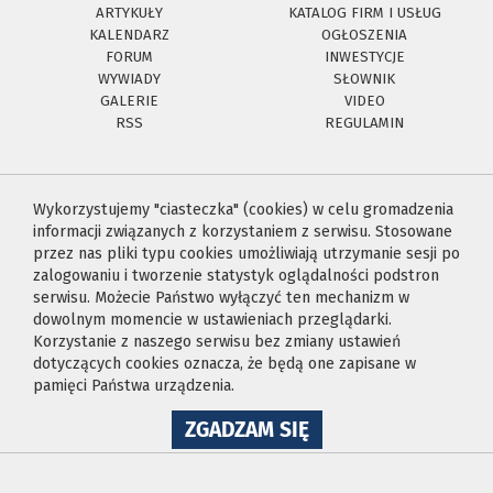
ARTYKUŁY
KATALOG FIRM I USŁUG
KALENDARZ
OGŁOSZENIA
FORUM
INWESTYCJE
WYWIADY
SŁOWNIK
GALERIE
VIDEO
RSS
REGULAMIN
Wykorzystujemy "ciasteczka" (cookies) w celu gromadzenia
informacji związanych z korzystaniem z serwisu. Stosowane
przez nas pliki typu cookies umożliwiają utrzymanie sesji po
zalogowaniu i tworzenie statystyk oglądalności podstron
serwisu. Możecie Państwo wyłączyć ten mechanizm w
dowolnym momencie w ustawieniach przeglądarki.
Korzystanie z naszego serwisu bez zmiany ustawień
dotyczących cookies oznacza, że będą one zapisane w
pamięci Państwa urządzenia.
NA
ZGADZAM SIĘ
WYKORZYSTANIE
PLIKÓW
COOKIES