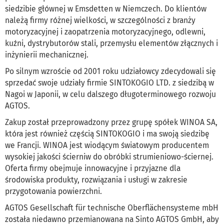
siedzibie głównej w Emsdetten w Niemczech. Do klientów
należą firmy różnej wielkości, w szczególności z branży
motoryzacyjnej i zaopatrzenia motoryzacyjnego, odlewni,
kuźni, dystrybutorów stali, przemysłu elementów złącznych i
inżynierii mechanicznej.
Po silnym wzroście od 2001 roku udziałowcy zdecydowali się
sprzedać swoje udziały firmie SINTOKOGIO LTD. z siedzibą w
Nagoi w Japonii, w celu dalszego długoterminowego rozwoju
AGTOS.
Zakup został przeprowadzony przez grupę spółek WINOA SA,
która jest również częścią SINTOKOGIO i ma swoją siedzibę
we Francji. WINOA jest wiodącym światowym producentem
wysokiej jakości ścierniw do obróbki strumieniowo-ściernej.
Oferta firmy obejmuje innowacyjne i przyjazne dla
środowiska produkty, rozwiązania i usługi w zakresie
przygotowania powierzchni.
AGTOS Gesellschaft für technische Oberflächensysteme mbH
została niedawno przemianowana na Sinto AGTOS GmbH, aby