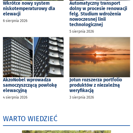
Wkrótce nowy system
Automatyczny transport
niskotemperaturowy dla
dolny w procesie renowacji
elewacji
felg. Studium wdrożenia
nowoczesnej linii
6 sierpnia 2026
technologicznej
5 sierpnia 2026
AkzoNobel wprowadza
Jotun rozszerza portfolio
samoczyszczącą powłokę
produktów z niezależną
elewacyjną
weryfikacją
4 sierpnia 2026
3 sierpnia 2026
WARTO WIEDZIEĆ