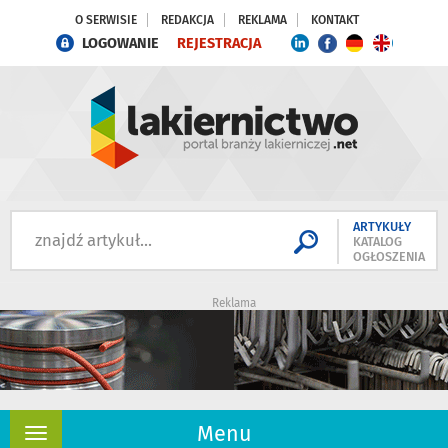
O SERWISIE
REDAKCJA
REKLAMA
KONTAKT
LOGOWANIE
REJESTRACJA
ARTYKUŁY
KATALOG
OGŁOSZENIA
Reklama
Menu
Rozwiń