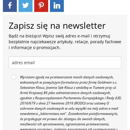
Zapisz się na newsletter
Bądź na bieżąco! Wpisz swój adres e-mail i otrzymuj
bezpłatnie najciekawsze artykuły, relacje, porady fachowe
i informacje o promocjach.
Wyrażam zgodę na przetwarzanie moich danych osobowych,
wskazanych w powyższym formularzu przez firmę Goldman s.c.
Sebastian Klauz, Joanna Sęk-Klauz z siedzibą w Tczewie przy ul.
Armii Krajowej 86 jako administratora danych osobowych,
zgodnie z Rozporządzeniem Parlamentu Europejskiego i Rady (UE)
2016/679 z dnia 27 kwietnia 2016 (RODO) oraz ustawą O
ochronie danych osobowych w celu wysyłki na mój adres e-mail
newslettera „lakiernictwo.net".
Zostałem/am poinformowany/a,
że przysługuje mi prawo do: dostępu do swoich danych,
możliwości ich sprostowania, ograniczenia przetwarzania,
wniesienia sprzeciwu, żądania zaprzestania ich przetwarzania i