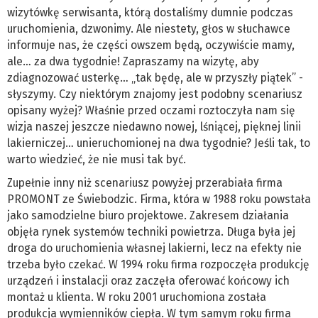
wizytówkę serwisanta, którą dostaliśmy dumnie podczas
uruchomienia, dzwonimy. Ale niestety, głos w słuchawce
informuje nas, że części owszem będą, oczywiście mamy,
ale… za dwa tygodnie! Zapraszamy na wizytę, aby
zdiagnozować usterkę… „tak będę, ale w przyszły piątek” -
słyszymy. Czy niektórym znajomy jest podobny scenariusz
opisany wyżej? Właśnie przed oczami roztoczyła nam się
wizja naszej jeszcze niedawno nowej, lśniącej, pięknej linii
lakierniczej… unieruchomionej na dwa tygodnie? Jeśli tak, to
warto wiedzieć, że nie musi tak być.
Zupełnie inny niż scenariusz powyżej przerabiała firma
PROMONT ze Świebodzic. Firma, która w 1988 roku powstała
jako samodzielne biuro projektowe. Zakresem działania
objęła rynek systemów techniki powietrza. Długa była jej
droga do uruchomienia własnej lakierni, lecz na efekty nie
trzeba było czekać. W 1994 roku firma rozpoczęła produkcję
urządzeń i instalacji oraz zaczęła oferować końcowy ich
montaż u klienta. W roku 2001 uruchomiona została
produkcja wymienników ciepła. W tym samym roku firma