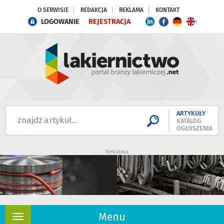
O SERWISIE
REDAKCJA
REKLAMA
KONTAKT
LOGOWANIE
REJESTRACJA
ARTYKUŁY
KATALOG
OGŁOSZENIA
Reklama
Menu
Rozwiń