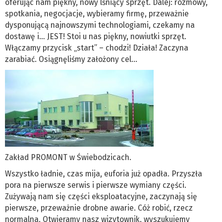
oferując nam piękny, nowy lśniący sprzęt. Dalej: rozmowy,
spotkania, negocjacje, wybieramy firmę, przeważnie
dysponującą najnowszymi technologiami, czekamy na
dostawę i… JEST! Stoi u nas piękny, nowiutki sprzęt.
Włączamy przycisk „start” – chodzi! Działa! Zaczyna
zarabiać. Osiągnęliśmy założony cel...
Zakład PROMONT w Świebodzicach.
Wszystko ładnie, czas mija, euforia już opadła. Przyszła
pora na pierwsze serwis i pierwsze wymiany części.
Zużywają nam się części eksploatacyjne, zaczynają się
pierwsze, przeważnie drobne awarie. Cóż robić, rzecz
normalna. Otwieramy nasz wizytownik, wyszukujemy