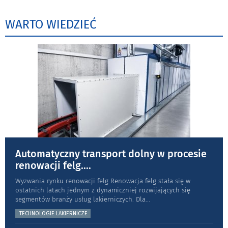
WARTO WIEDZIEĆ
Automatyczny transport dolny w procesie
renowacji felg.
...
Wyzwania rynku renowacji felg Renowacja felg stała się w
ostatnich latach jednym z dynamiczniej rozwijających się
segmentów branży usług lakierniczych. Dla
...
TECHNOLOGIE LAKIERNICZE