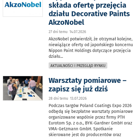
składa ofertę przejęcia
działu Decorative Paints
AkzoNobel
27 dni temu 14.07.2026
AkzoNobel potwierdził, że otrzymał kolejne,
niewiążące oferty od japońskiego koncernu
Nippon Paint Holdings dotyczące przejęcia
działu
...
AKTUALNOŚCI I PRZEGLĄD RYNKU
Warsztaty pomiarowe –
zapisz się już dziś
28 dni temu 13.07.2026
Podczas targów Poland Coatings Expo 2026
odbędą się bezpłatne warsztaty pomiarowe
organizowane wspólnie przez firmy PTH
Eurotom Sp. z o.o., BYK-Gardner GmbH oraz
VMA-Getzmann GmbH. Spotkanie
skierowane jest do producentów oraz