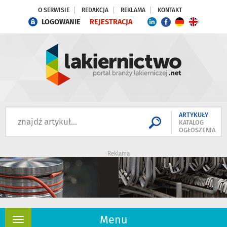
O SERWISIE
REDAKCJA
REKLAMA
KONTAKT
LOGOWANIE
REJESTRACJA
ARTYKUŁY
KATALOG
OGŁOSZENIA
Reklama
Menu
Rozwiń