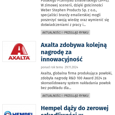
Polskiego Przemysłu Emalierskiego (SPPE).
W zimowej scenerii, dzięki gościnności
Weber Stephen Products Sp. z o.o.,
specjaliści branży emalierskiej mogli
poszerzyć swoją wiedzę oraz wymienić się
doświadczeniami z pracy i
...
AKTUALNOŚCI I PRZEGLĄD RYNKU
Axalta zdobywa kolejną
nagrodę za
innowacyjność
ponad rok temu 29.11.2024
Axalta, globalna firma produkująca powłoki,
zdobyła nagrodę R&D 100 Award 2024 za
skonsolidowany system nakładania powłok
bez podkładu dla
...
AKTUALNOŚCI I PRZEGLĄD RYNKU
Hempel dąży do zerowej