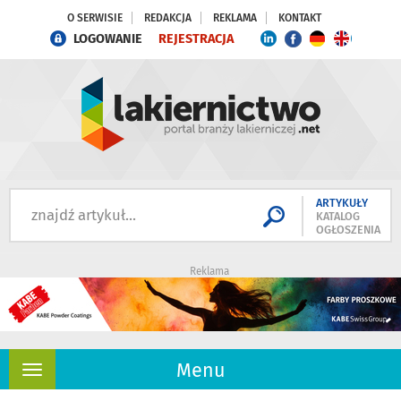
O SERWISIE
REDAKCJA
REKLAMA
KONTAKT
LOGOWANIE
REJESTRACJA
ARTYKUŁY
KATALOG
OGŁOSZENIA
Reklama
Menu
Rozwiń
nawigację