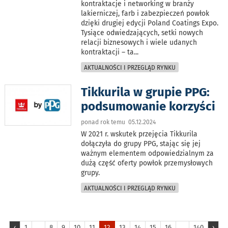
kontraktacje i networking w branży
lakierniczej, farb i zabezpieczeń powłok
dzięki drugiej edycji Poland Coatings Expo.
Tysiące odwiedzających, setki nowych
relacji biznesowych i wiele udanych
kontraktacji – ta
...
AKTUALNOŚCI I PRZEGLĄD RYNKU
Tikkurila w grupie PPG:
podsumowanie korzyści
ponad rok temu 05.12.2024
W 2021 r. wskutek przejęcia Tikkurila
dołączyła do grupy PPG, stając się jej
ważnym elementem odpowiedzialnym za
dużą część oferty powłok przemysłowych
grupy.
AKTUALNOŚCI I PRZEGLĄD RYNKU
‹
1
...
8
9
10
11
12
13
14
15
16
...
140
›