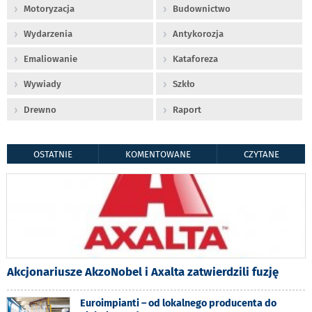
Motoryzacja
Budownictwo
Wydarzenia
Antykorozja
Emaliowanie
Kataforeza
Wywiady
Szkło
Drewno
Raport
OSTATNIE
KOMENTOWANE
CZYTANE
Akcjonariusze AkzoNobel i Axalta zatwierdzili fuzję
Euroimpianti – od lokalnego producenta do