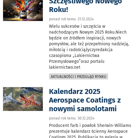
Szczęśliwego Nowego
Roku!
ponad rok temu 31.12.2024
Wielu sukcesów i szczęścia w
nadchodzącym Nowym 2025 Roku.Niech
będzie on źródłem inspiracji, nowych
pomysłów, ale też przepełniony nadzieją,
miłością i radościążyczyredakcja
czasopisma „Lakiernictwa
Przemysłowego”oraz portalu
lakiernictwo.net
AKTUALNOŚCI I PRZEGLĄD RYNKU
Kalendarz 2025
Aerospace Coatings z
nowymi samolotami
ponad rok temu 30.12.2024
Producent farb i powłok Sherwin-Williams
prezentuje kalendarz ścienny Aerospace
Coatings 2025. Publikacja to galeria w