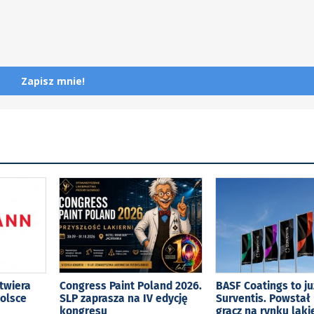
Zapisz mnie!
twiera
Congress Paint Poland 2026.
BASF Coatings to ju
olsce
SLP zaprasza na IV edycję
Surventis. Powstał
kongresu
gracz na rynku laki