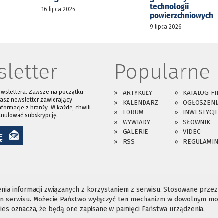
technologii
16 lipca 2026
powierzchniowych
9 lipca 2026
letter
Popularne
ewslettera. Zawsze na początku
ARTYKUŁY
KATALOG FI
asz newsletter zawierający
KALENDARZ
OGŁOSZENI
nformacje z branży. W każdej chwili
FORUM
INWESTYCJ
anulować subskrypcję.
WYWIADY
SŁOWNIK
GALERIE
VIDEO
Ę
RSS
REGULAMIN
ia informacji związanych z korzystaniem z serwisu. Stosowane przez n
ron serwisu. Możecie Państwo wyłączyć ten mechanizm w dowolnym mom
es oznacza, że będą one zapisane w pamięci Państwa urządzenia.