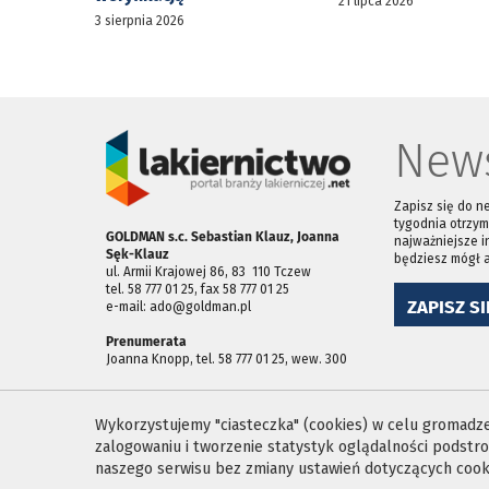
21 lipca 2026
3 sierpnia 2026
News
Zapisz się do n
tygodnia otrzym
GOLDMAN s.c. Sebastian Klauz, Joanna
najważniejsze i
Sęk-Klauz
będziesz mógł 
ul. Armii Krajowej 86, 83 ­ 110 Tczew
tel. 58 777 01 25, fax 58 777 01 25
ZAPISZ SI
e-mail: ado@goldman.pl
Prenumerata
Joanna Knopp, tel. 58 777 01 25, wew. 300
Wykorzystujemy "ciasteczka" (cookies) w celu gromadzen
zalogowaniu i tworzenie statystyk oglądalności podst
naszego serwisu bez zmiany ustawień dotyczących cooki