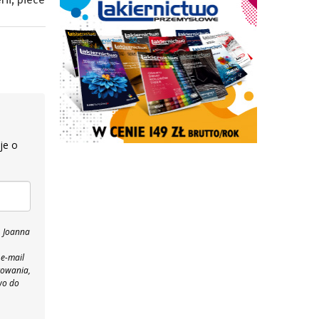
je o
, Joanna
 e-mail
towania,
wo do