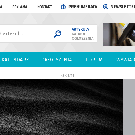
PRENUMERATA
NEWSLETTE
JA
REKLAMA
KONTAKT
ARTYKUŁY
KATALOG
OGŁOSZENIA
KALENDARZ
OGŁOSZENIA
FORUM
WYWIAD
Reklama