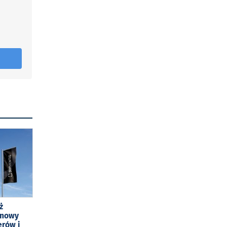
ż
 nowy
erów i