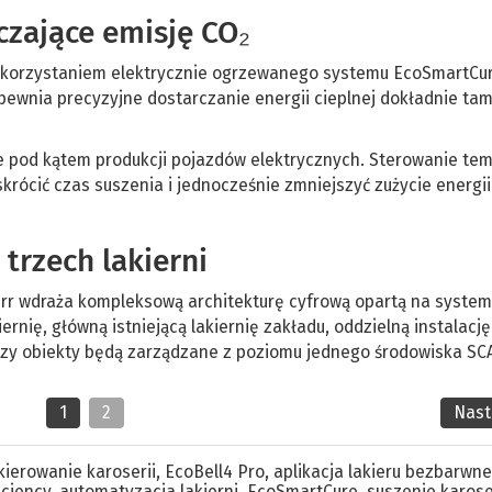
czające emisję CO₂
wykorzystaniem elektrycznie ogrzewanego systemu EcoSmartCur
pewnia precyzyjne dostarczanie energii cieplnej dokładnie tam
 pod kątem produkcji pojazdów elektrycznych. Sterowanie tem
rócić czas suszenia i jednocześnie zmniejszyć zużycie energii
trzech lakierni
Dürr wdraża kompleksową architekturę cyfrową opartą na system
rnię, główną istniejącą lakiernię zakładu, oddzielną instalację
zy obiekty będą zarządzane z poziomu jednego środowiska SC
1
2
Nas
kierowanie karoserii
,
EcoBell4 Pro
,
aplikacja lakieru bezbarwn
iciency
,
automatyzacja lakierni
,
EcoSmartCure
,
suszenie karose