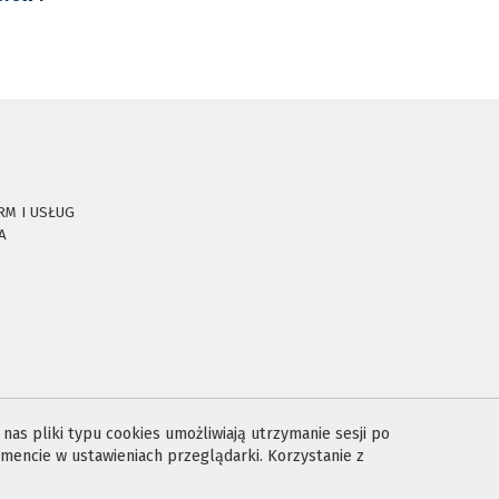
RM I USŁUG
A
E
as pliki typu cookies umożliwiają utrzymanie sesji po
encie w ustawieniach przeglądarki. Korzystanie z