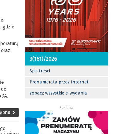
e.
, gdzie
peraturą
 oraz
3(161)/2026
Spis treści
ie
Prenumerata przez Internet
 do
zobacz wszystkie e-wydania
ADA.
Reklama
tępna
ego
,
rii
,
piece