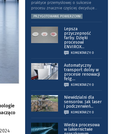
praktyce przemysłowej o sukcesie
procesu znacznie częściej decyduje
...
PRZYGOTOWANIE POWIERZCHNI
Lepsza
przyczepność
farby. Dzięki
procesowi
ENVIROX
...
KOMENTARZY: 0
Automatyczny
transport dolny w
procesie renowacji
felg.
...
KOMENTARZY: 0
Niewidzialni dla
sensorów. Jak laser
nologie
i podczerwień
...
nacząco
KOMENTARZY: 0
Wiedza procesowa
w lakiernictwie
 2024
proszkowym