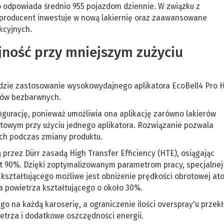
odpowiada średnio 955 pojazdom dziennie. W związku z
producent inwestuje w nową lakiernię oraz zaawansowane
kcyjnych.
jność przy mniejszym zużyciu
dzie zastosowanie wysokowydajnego aplikatora EcoBell4 Pro 
rów bezbarwnych.
gurację, ponieważ umożliwia ona aplikację zarówno lakierów
towym przy użyciu jednego aplikatora. Rozwiązanie pozwala
ych podczas zmiany produktu.
przez Dürr zasadą High Transfer Efficiency (HTE), osiągając
t 90%. Dzięki zoptymalizowanym parametrom pracy, specjalnej
 kształtującego możliwe jest obniżenie prędkości obrotowej at
ia powietrza kształtującego o około 30%.
go na każdą karoserię, a ograniczenie ilości overspray'u przek
etrza i dodatkowe oszczędności energii.