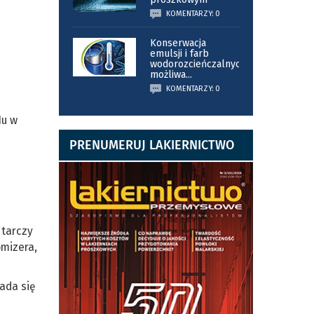
KOMENTARZY: 0
Konserwacja
emulsji i farb
wodorozcieńczalnych
możliwa
...
KOMENTARZY: 0
Hu w
PRENUMERUJ LAKIERNICTWO
 tarczy
omizera,
łada się