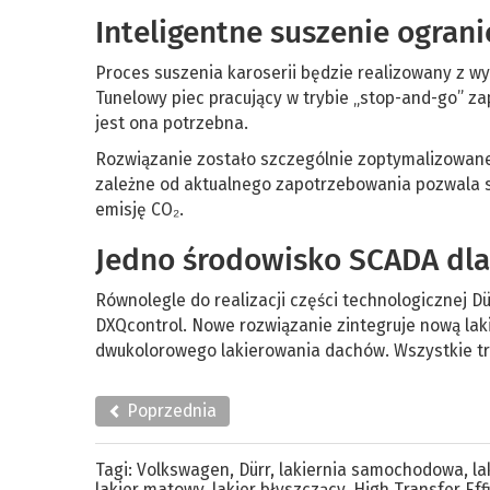
Inteligentne suszenie ograni
Proces suszenia karoserii będzie realizowany z 
Tunelowy piec pracujący w trybie „stop-and-go” za
jest ona potrzebna.
Rozwiązanie zostało szczególnie zoptymalizowane
zależne od aktualnego zapotrzebowania pozwala sk
emisję CO₂.
Jedno środowisko SCADA dla 
Równolegle do realizacji części technologicznej 
DXQcontrol. Nowe rozwiązanie zintegruje nową lakie
dwukolorowego lakierowania dachów. Wszystkie tr
Poprzednia
Tagi:
Volkswagen
,
Dürr
,
lakiernia samochodowa
,
la
lakier matowy
,
lakier błyszczący
,
High Transfer Eff