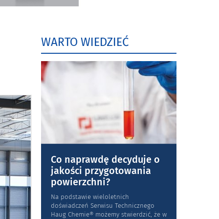
WARTO WIEDZIEĆ
Co naprawdę decyduje o
jakości przygotowania
powierzchni?
Na podstawie wieloletnich
doświadczeń Serwisu Technicznego
Haug Chemie® możemy stwierdzić, że w