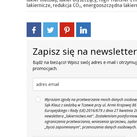
lakiernicze
,
redukcja CO₂
,
energooszczędna lakier
Zapisz się na newslette
Bądź na bieżąco! Wpisz swój adres e-mail i otrzymuj
promocjach.
Wyrażam zgodę na przetwarzanie moich danych osobowyc
Sęk-Klauz z siedzibą w Tczewie przy ul. Armii Krajowej
Europejskiego i Rady (UE) 2016/679 z dnia 27 kwietnia
newslettera „lakiernictwo.net".
Zostałem/am poinformowan
ograniczenia przetwarzania, wniesienia sprzeciwu, żąda
„bycia zapomnianym", przenoszenia danych osobowych.