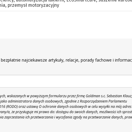
nia
,
przemysł motoryzacyjny
r
 bezpłatnie najciekawsze artykuły, relacje, porady fachowe i informac
h, wskazanych w powyższym formularzu przez firmę Goldman s.c. Sebastian Klauz
 86 jako administratora danych osobowych, zgodnie z Rozporządzeniem Parlamentu
 2016 (RODO) oraz ustawą O ochronie danych osobowych w celu wysyłki na mój adres
y/a, że przysługuje mi prawo do: dostępu do swoich danych, możliwości ich spros
nia zaprzestania ich przetwarzania i wycofania zgody na przetwarzanie danych, pra