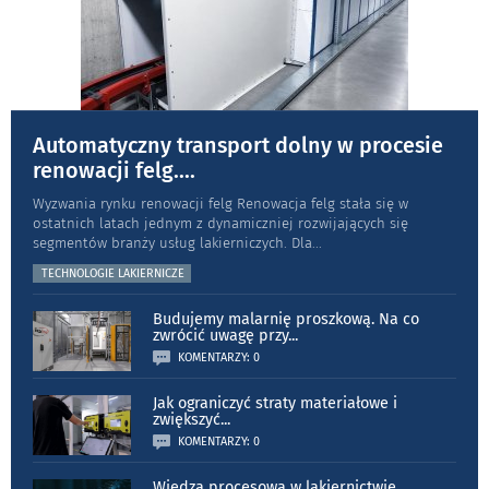
Automatyczny transport dolny w procesie
renowacji felg.
...
Wyzwania rynku renowacji felg Renowacja felg stała się w
ostatnich latach jednym z dynamiczniej rozwijających się
segmentów branży usług lakierniczych. Dla
...
TECHNOLOGIE LAKIERNICZE
Budujemy malarnię proszkową. Na co
zwrócić uwagę przy
...
KOMENTARZY: 0
Jak ograniczyć straty materiałowe i
zwiększyć
...
KOMENTARZY: 0
Wiedza procesowa w lakiernictwie