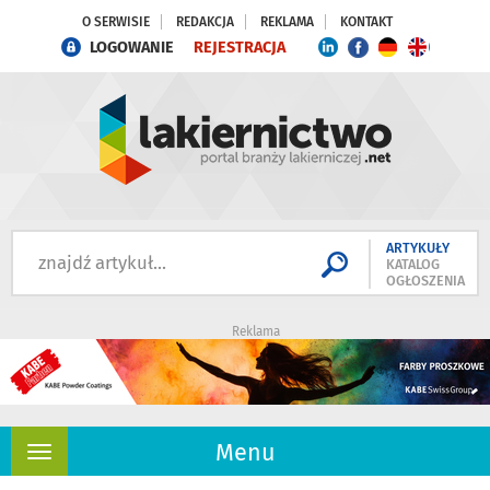
O SERWISIE
REDAKCJA
REKLAMA
KONTAKT
LOGOWANIE
REJESTRACJA
ARTYKUŁY
KATALOG
OGŁOSZENIA
Reklama
Menu
Rozwiń
nawigację