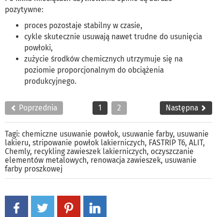
pozytywne:
proces pozostaje stabilny w czasie,
cykle skutecznie usuwają nawet trudne do usunięcia
powłoki,
zużycie środków chemicznych utrzymuje się na
poziomie proporcjonalnym do obciążenia
produkcyjnego.
Poprzednia
1
2
Następna
Tagi:
chemiczne usuwanie powłok
,
usuwanie farby
,
usuwanie
lakieru
,
stripowanie powłok lakierniczych
,
FASTRIP T6
,
ALIT
,
Chemly
,
recykling zawieszek lakierniczych
,
oczyszczanie
elementów metalowych
,
renowacja zawieszek
,
usuwanie
farby proszkowej