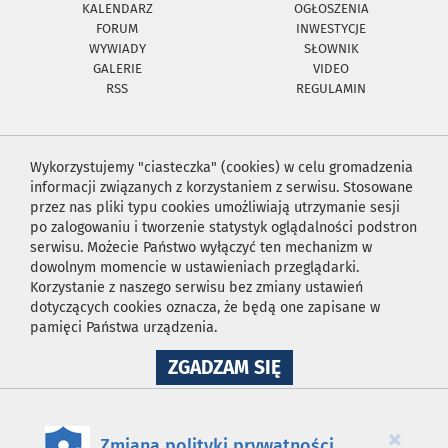
KALENDARZ
OGŁOSZENIA
FORUM
INWESTYCJE
WYWIADY
SŁOWNIK
GALERIE
VIDEO
RSS
REGULAMIN
Wykorzystujemy "ciasteczka" (cookies) w celu gromadzenia
informacji związanych z korzystaniem z serwisu. Stosowane
przez nas pliki typu cookies umożliwiają utrzymanie sesji
po zalogowaniu i tworzenie statystyk oglądalności podstron
serwisu. Możecie Państwo wyłączyć ten mechanizm w
dowolnym momencie w ustawieniach przeglądarki.
Korzystanie z naszego serwisu bez zmiany ustawień
dotyczących cookies oznacza, że będą one zapisane w
pamięci Państwa urządzenia.
NA
ZGADZAM SIĘ
WYKORZYSTANIE
PLIKÓW
COOKIES
×
Zmiana polityki prywatności