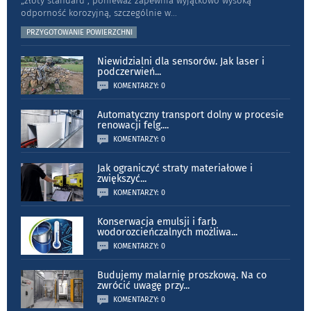
„złoty standard”, ponieważ zapewnia wyjątkowo wysoką
odporność koro­zyjną, szczególnie w
...
PRZYGOTOWANIE POWIERZCHNI
Niewidzialni dla sensorów. Jak laser i
podczerwień
...
KOMENTARZY: 0
Automatyczny transport dolny w procesie
renowacji felg.
...
KOMENTARZY: 0
Jak ograniczyć straty materiałowe i
zwiększyć
...
KOMENTARZY: 0
Konserwacja emulsji i farb
wodorozcieńczalnych możliwa
...
KOMENTARZY: 0
Budujemy malarnię proszkową. Na co
zwrócić uwagę przy
...
KOMENTARZY: 0