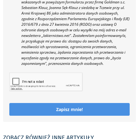
wskazanych w powyższym formularzu przez firmę Goldman s.c.
Sebastian Klauz, Joanna Sęk-Klauz z siedzibą w Tczewie przy ul.
Armii Krajowej 86 jako administratora danych osobowych,
zgodnie z Rozporządzeniem Parlamentu Europejskiego i Rady (UE)
2016/679 z dnia 27 kwietnia 2016 (RODO) oraz ustawą O
ochronie danych osobowych w celu wysyłki na mój adres e-mail
newslettera „lakiernictwo.net".
Zostałem/am poinformowany/a,
że przysługuje mi prawo do: dostępu do swoich danych,
możliwości ich sprostowania, ograniczenia przetwarzania,
wniesienia sprzeciwu, żądania zaprzestania ich przetwarzania i
wycofania zgody na przetwarzanie danych, prawo do „bycia
zapomnianym", przenoszenia danych osobowych.
Zapisz mnie!
ZOBACZ RÓWNIEŻ INNE ARTYKUŁY