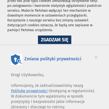
przez nas pliki typu cookies umożliwiają utrzymanie sesji
po zalogowaniu i tworzenie statystyk oglądalności podstron
serwisu. Możecie Państwo wyłączyć ten mechanizm w
dowolnym momencie w ustawieniach przeglądarki.
Korzystanie z naszego serwisu bez zmiany ustawień
dotyczących cookies oznacza, że będą one zapisane w
pamięci Państwa urządzenia.
NA
ZGADZAM SIĘ
WYKORZYSTANIE
PLIKÓW
COOKIES
×
Zmiana polityki prywatności
Drogi Użytkowniku,
Informujemy, że zaktualizowaliśmy naszą
Politykę prywatności
(dostępną w regulaminie).
W dokumencie tym wyjaśniamy w sposób
przejrzysty i bezpośredni jakie informacje
zbieramy i dlaczego to robimy.