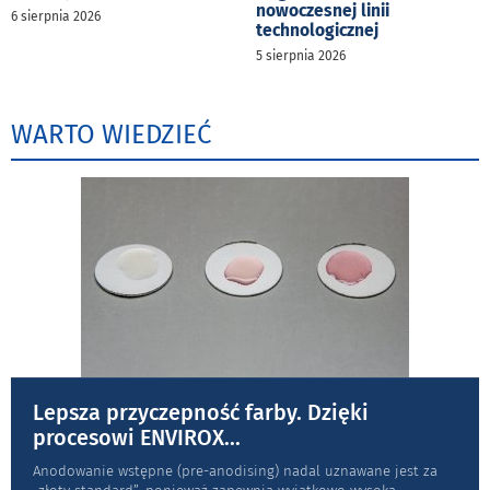
nowoczesnej linii
6 sierpnia 2026
technologicznej
5 sierpnia 2026
WARTO WIEDZIEĆ
Lepsza przyczepność farby. Dzięki
procesowi ENVIROX
...
Anodowanie wstępne (pre-anodising) nadal uznawane jest za