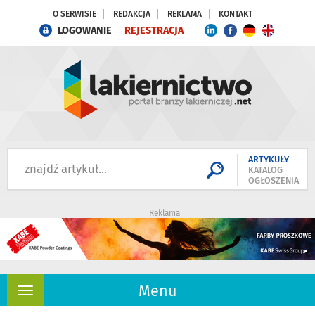
O SERWISIE
REDAKCJA
REKLAMA
KONTAKT
LOGOWANIE
REJESTRACJA
ARTYKUŁY
KATALOG
OGŁOSZENIA
Reklama
Menu
Rozwiń
nawigację