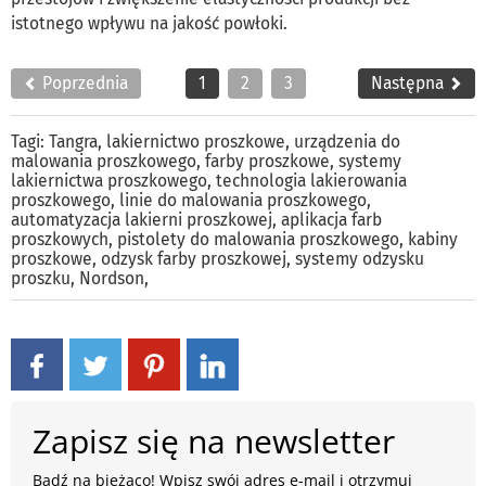
istotnego wpływu na jakość powłoki.
Poprzednia
1
2
3
Następna
Tagi:
Tangra
,
lakiernictwo proszkowe
,
urządzenia do
malowania proszkowego
,
farby proszkowe
,
systemy
lakiernictwa proszkowego
,
technologia lakierowania
proszkowego
,
linie do malowania proszkowego
,
automatyzacja lakierni proszkowej
,
aplikacja farb
proszkowych
,
pistolety do malowania proszkowego
,
kabiny
proszkowe
,
odzysk farby proszkowej
,
systemy odzysku
proszku
,
Nordson
,
Zapisz się na newsletter
Bądź na bieżąco! Wpisz swój adres e-mail i otrzymuj