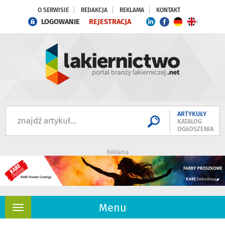
O SERWISIE
REDAKCJA
REKLAMA
KONTAKT
LOGOWANIE
REJESTRACJA
ARTYKUŁY
KATALOG
OGŁOSZENIA
Reklama
Menu
Rozwiń
nawigację