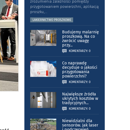
zrozumienia zależności pomiędzy
przygotowaniem powierzchni, aplikacją
proszku,
...
LAKIERNICTWO PROSZKOWE
Budujemy malarnię
proszkową. Na co
zwrócić uwagę
przy
...
KOMENTARZY: 0
Co naprawdę
decyduje o jakości
przygotowania
powierzchni?
KOMENTARZY: 0
Największe źródła
ukrytych kosztów w
tradycyjnych
...
KOMENTARZY: 0
Niewidzialni dla
sensorów. Jak laser
i podczerwień
...