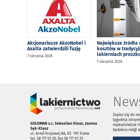
Akcjonariusze AkzoNobel i
Największe źródła 
Axalta zatwierdzili fuzję
kosztów w tradycy
lakierniach prosz
7 sierpnia 2026
7 sierpnia 2026
News
Zapisz się do n
tygodnia otrzym
GOLDMAN s.c. Sebastian Klauz, Joanna
najważniejsze i
Sęk-Klauz
będziesz mógł 
ul. Armii Krajowej 86, 83 ­ 110 Tczew
tel. 58 777 01 25, fax 58 777 01 25