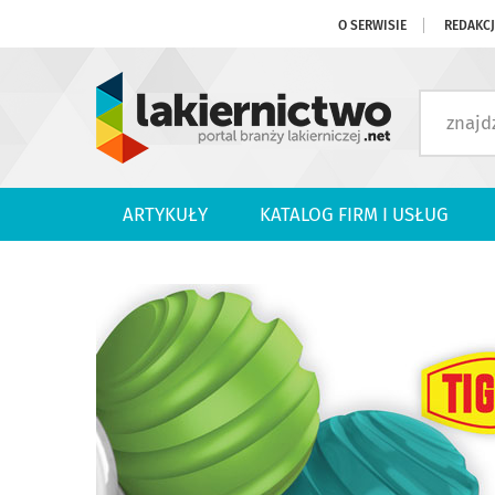
O SERWISIE
REDAKC
ARTYKUŁY
KATALOG FIRM I USŁUG