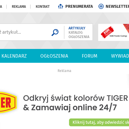
PRENUMERATA
NEWSLETTE
JA
REKLAMA
KONTAKT
ARTYKUŁY
KATALOG
OGŁOSZENIA
KALENDARZ
OGŁOSZENIA
FORUM
WYWIAD
Reklama