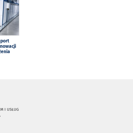
sport
enowacji
żenia
RM I USŁUG
A