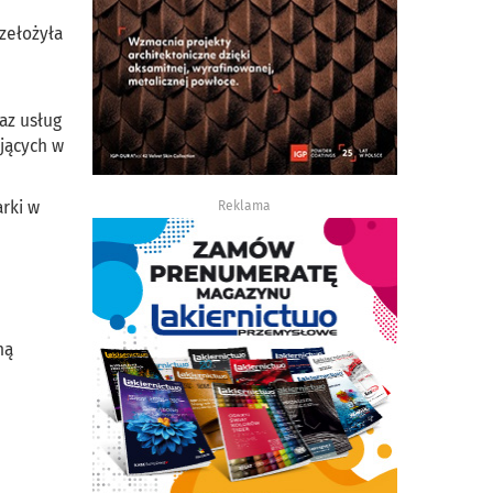
zełożyła
az usług
jących w
rki w
Reklama
ną