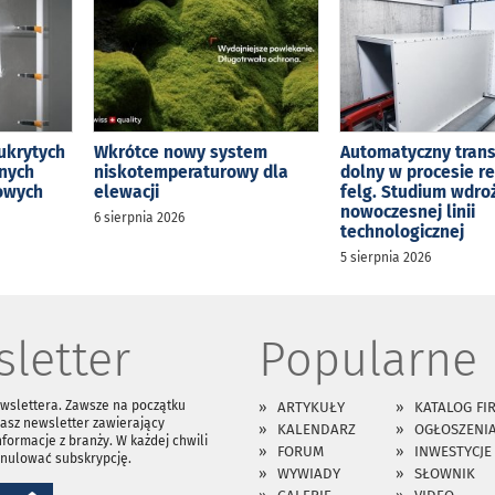
ukrytych
Wkrótce nowy system
Automatyczny tran
jnych
niskotemperaturowy dla
dolny w procesie r
kowych
elewacji
felg. Studium wdro
nowoczesnej linii
6 sierpnia 2026
technologicznej
5 sierpnia 2026
letter
Popularne
ewslettera. Zawsze na początku
ARTYKUŁY
KATALOG FI
asz newsletter zawierający
KALENDARZ
OGŁOSZENI
nformacje z branży. W każdej chwili
FORUM
INWESTYCJE
anulować subskrypcję.
WYWIADY
SŁOWNIK