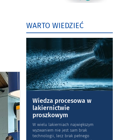
WARTO WIEDZIEĆ
Wiedza procesowa w
lakiernictwie
proszkowym
W wielu lakierniach największym
wyzwaniem nie jest sam brak
technologii, lecz brak pełnego