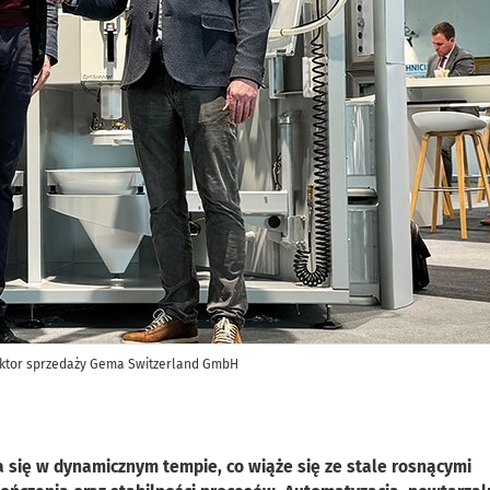
yrektor sprzedaży Gema Switzerland GmbH
 się w dynamicznym tempie, co wiąże się ze stale rosnącymi