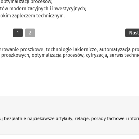
 optymalizacji procesów;
któw modernizacyjnych i inwestycyjnych;
rokim zapleczem technicznym.
1
2
Nas
ierowanie proszkowe
,
technologie lakiernicze
,
automatyzacja pro
rb proszkowych
,
optymalizacja procesów
,
cyfryzacja
,
serwis techni
j bezpłatnie najciekawsze artykuły, relacje, porady fachowe i info