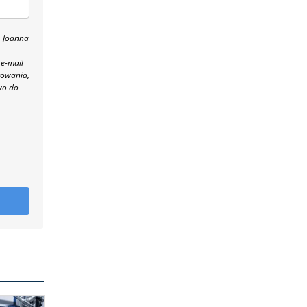
, Joanna
 e-mail
towania,
wo do