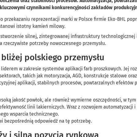
kończenia oraz stabilności procesów. Automatyzacja, powtarza
 kluczowymi czynnikami konkurencyjności zakładów produkcyj
 przekazaniu reprezentacji marki w Polsce firmie Eko-BHL pop
stanowi istotny kamień milowy.
stworzenie silnej, zintegrowanej infrastruktury technologicznej 
na rzeczywiste potrzeby nowoczesnego przemysłu.
 bliżej polskiego przemysłu
derem w zakresie systemów aplikacji farb proszkowych. Jej ro
ektorach, takich jak motoryzacja, AGD, konstrukcje stalowe oraz
zyjnej aplikacji, stabilnych procesów, powtarzalnych efektów 
ysoką jakość powłok, ale również wymierne oszczędności, w tym
fektywność linii lakierniczych. Wraz z rozwojem automatyzacji i 
nego wsparcia technicznego.
wi bezpośrednią odpowiedź na tę potrzebę.
ży i silna pozycja rynkowa