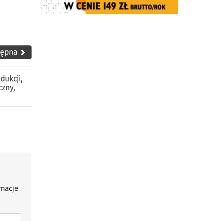
tępna
dukcji
,
czny
,
rmacje