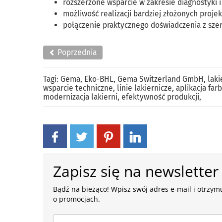
rozszerzone wsparcie w zakresie diagnostyki i
możliwość realizacji bardziej złożonych proje
połączenie praktycznego doświadczenia z sze
Poprzednia
Tagi:
Gema
,
Eko-BHL
,
Gema Switzerland GmbH
,
lak
wsparcie techniczne
,
linie lakiernicze
,
aplikacja fa
modernizacja lakierni
,
efektywność produkcji
,
Zapisz się na newsletter
Bądź na bieżąco! Wpisz swój adres e-mail i otrzymu
o promocjach.