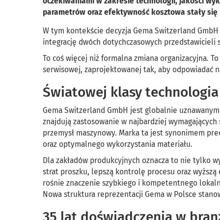
oczekiwaniami w zakresie technologii, jakości wy
parametrów oraz efektywność kosztowa stały się
W tym kontekście decyzja Gema Switzerland GmbH o
integrację dwóch dotychczasowych przedstawicieli 
To coś więcej niż formalna zmiana organizacyjna. To 
serwisowej, zaprojektowanej tak, aby odpowiadać 
Światowej klasy technologia
Gema Switzerland GmbH jest globalnie uznawanym li
znajdują zastosowanie w najbardziej wymagających s
przemysł maszynowy. Marka ta jest synonimem precy
oraz optymalnego wykorzystania materiału.
Dla zakładów produkcyjnych oznacza to nie tylko w
strat proszku, lepszą kontrolę procesu oraz wyższą e
rośnie znaczenie szybkiego i kompetentnego lokal
Nowa struktura reprezentacji Gema w Polsce stano
35 lat doświadczenia w bran