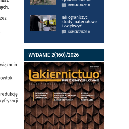
lność
KOMENTARZY: 0
nych.
Jak ograniczyć
rzez
straty materiałowe
i zwiększyć
...
KOMENTARZY: 0
i
WYDANIE 2(160)/2026
związania
powłok
 redukcję
cyfryzacji