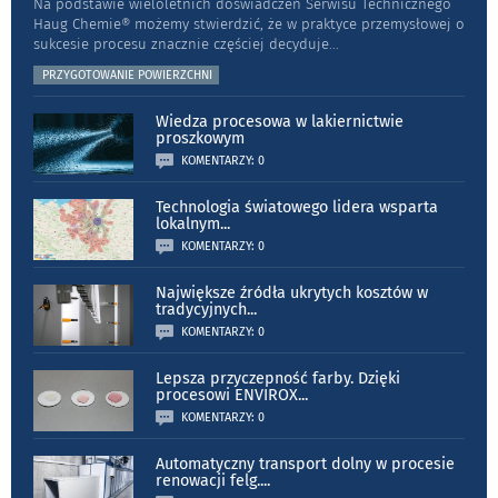
Na podstawie wieloletnich doświadczeń Serwisu Technicznego
Haug Chemie® możemy stwierdzić, że w praktyce przemysłowej o
sukcesie procesu znacznie częściej decyduje
...
PRZYGOTOWANIE POWIERZCHNI
Wiedza procesowa w lakiernictwie
proszkowym
KOMENTARZY: 0
Technologia światowego lidera wsparta
lokalnym
...
KOMENTARZY: 0
Największe źródła ukrytych kosztów w
tradycyjnych
...
KOMENTARZY: 0
Lepsza przyczepność farby. Dzięki
procesowi ENVIROX
...
KOMENTARZY: 0
Automatyczny transport dolny w procesie
renowacji felg.
...