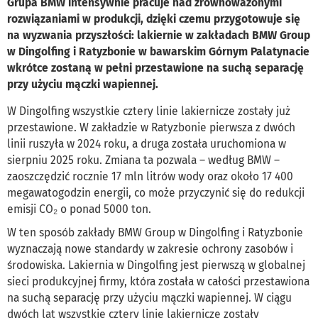
Grupa BMW intensywnie pracuje nad zrównoważonymi
rozwiązaniami w produkcji, dzięki czemu przygotowuje się
na wyzwania przyszłości: lakiernie w zakładach BMW Group
w Dingolfing i Ratyzbonie w bawarskim Górnym Palatynacie
wkrótce zostaną w pełni przestawione na suchą separację
przy użyciu mączki wapiennej.
W Dingolfing wszystkie cztery linie lakiernicze zostały już
przestawione. W zakładzie w Ratyzbonie pierwsza z dwóch
linii ruszyła w 2024 roku, a druga została uruchomiona w
sierpniu 2025 roku. Zmiana ta pozwala – według BMW –
zaoszczędzić rocznie 17 mln litrów wody oraz około 17 400
megawatogodzin energii, co może przyczynić się do redukcji
emisji CO₂ o ponad 5000 ton.
W ten sposób zakłady BMW Group w Dingolfing i Ratyzbonie
wyznaczają nowe standardy w zakresie ochrony zasobów i
środowiska. Lakiernia w Dingolfing jest pierwszą w globalnej
sieci produkcyjnej firmy, która została w całości przestawiona
na suchą separację przy użyciu mączki wapiennej. W ciągu
dwóch lat wszystkie cztery linie lakiernicze zostały