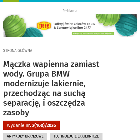
nawigację
Reklama
STRONA GŁÓWNA
Mączka wapienna zamiast
wody. Grupa BMW
modernizuje lakiernie,
przechodząc na suchą
separację, i oszczędza
zasoby
Wydanie nr:
2(160)/2026
ARTYKUŁY BRANŻOWE
TECHNOLOGIE LAKIERNICZE