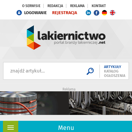
O SERWISIE
REDAKCJA
REKLAMA
KONTAKT
LOGOWANIE
REJESTRACJA
ARTYKUŁY
KATALOG
OGŁOSZENIA
Reklama
Menu
Rozwiń