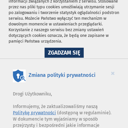
informacji związanych z korzystaniem z serwisu. Stosowane
przez nas pliki typu cookies umożliwiają utrzymanie sesji
po zalogowaniu i tworzenie statystyk oglądalności podstron
serwisu. Możecie Państwo wyłączyć ten mechanizm w
dowolnym momencie w ustawieniach przeglądarki.
Korzystanie z naszego serwisu bez zmiany ustawień
dotyczących cookies oznacza, że będą one zapisane w
pamięci Państwa urządzenia.
NA
ZGADZAM SIĘ
WYKORZYSTANIE
PLIKÓW
COOKIES
×
Zmiana polityki prywatności
Drogi Użytkowniku,
Informujemy, że zaktualizowaliśmy naszą
Politykę prywatności
(dostępną w regulaminie).
W dokumencie tym wyjaśniamy w sposób
przejrzysty i bezpośredni jakie informacje