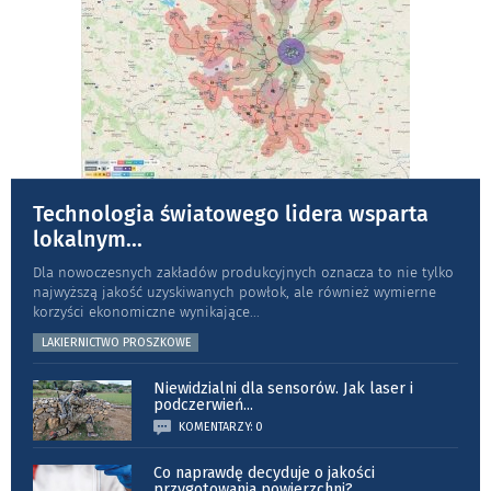
Technologia światowego lidera wsparta
lokalnym
...
Dla nowoczesnych zakładów produkcyjnych oznacza to nie tylko
najwyższą jakość uzyskiwanych powłok, ale również wymierne
korzyści ekonomiczne wynikające
...
LAKIERNICTWO PROSZKOWE
Niewidzialni dla sensorów. Jak laser i
podczerwień
...
KOMENTARZY: 0
Co naprawdę decyduje o jakości
przygotowania powierzchni?