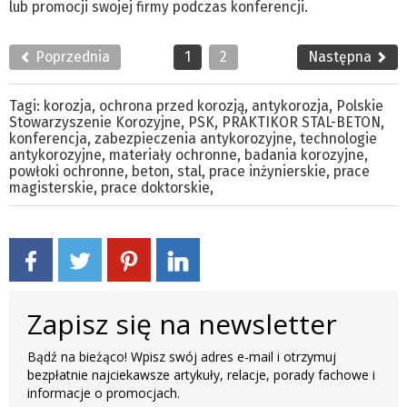
lub promocji swojej firmy podczas konferencji.
Poprzednia
1
2
Następna
Tagi:
korozja
,
ochrona przed korozją
,
antykorozja
,
Polskie
Stowarzyszenie Korozyjne
,
PSK
,
PRAKTIKOR STAL-BETON
,
konferencja
,
zabezpieczenia antykorozyjne
,
technologie
antykorozyjne
,
materiały ochronne
,
badania korozyjne
,
powłoki ochronne
,
beton
,
stal
,
prace inżynierskie
,
prace
magisterskie
,
prace doktorskie
,
Zapisz się na newsletter
Bądź na bieżąco! Wpisz swój adres e-mail i otrzymuj
bezpłatnie najciekawsze artykuły, relacje, porady fachowe i
informacje o promocjach.