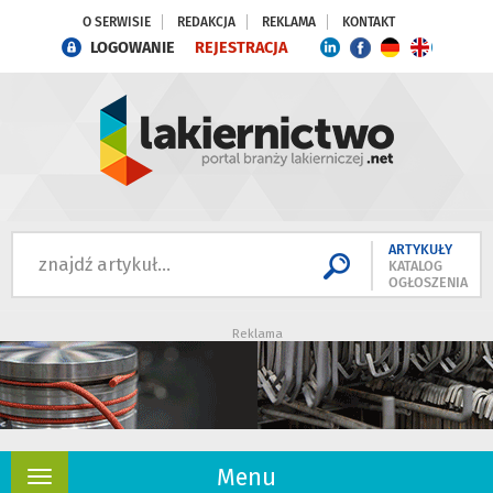
O SERWISIE
REDAKCJA
REKLAMA
KONTAKT
LOGOWANIE
REJESTRACJA
ARTYKUŁY
KATALOG
OGŁOSZENIA
Reklama
Menu
Rozwiń