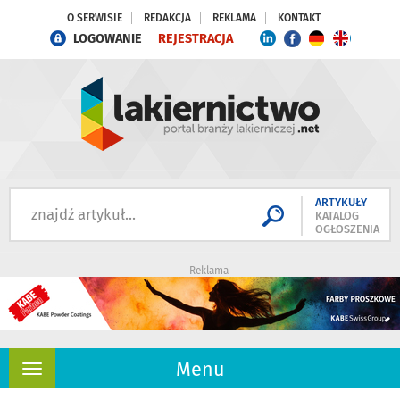
O SERWISIE
REDAKCJA
REKLAMA
KONTAKT
LOGOWANIE
REJESTRACJA
ARTYKUŁY
KATALOG
OGŁOSZENIA
Reklama
Menu
Rozwiń
nawigację