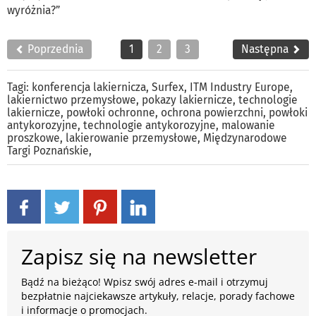
wyróżnia?”
Poprzednia
1
2
3
Następna
Tagi:
konferencja lakiernicza
,
Surfex
,
ITM Industry Europe
,
lakiernictwo przemysłowe
,
pokazy lakiernicze
,
technologie
lakiernicze
,
powłoki ochronne
,
ochrona powierzchni
,
powłoki
antykorozyjne
,
technologie antykorozyjne
,
malowanie
proszkowe
,
lakierowanie przemysłowe
,
Międzynarodowe
Targi Poznańskie
,
Zapisz się na newsletter
Bądź na bieżąco! Wpisz swój adres e-mail i otrzymuj
bezpłatnie najciekawsze artykuły, relacje, porady fachowe
i informacje o promocjach.