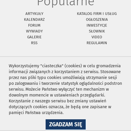
Popularne
ARTYKUŁY
KATALOG FIRM I USŁUG
KALENDARZ
OGŁOSZENIA
FORUM
INWESTYCJE
WYWIADY
SŁOWNIK
GALERIE
VIDEO
RSS
REGULAMIN
Wykorzystujemy "ciasteczka" (cookies) w celu gromadzenia
informacji związanych z korzystaniem z serwisu. Stosowane
przez nas pliki typu cookies umożliwiają utrzymanie sesji
po zalogowaniu i tworzenie statystyk oglądalności podstron
serwisu. Możecie Państwo wyłączyć ten mechanizm w
dowolnym momencie w ustawieniach przeglądarki.
Korzystanie z naszego serwisu bez zmiany ustawień
dotyczących cookies oznacza, że będą one zapisane w
pamięci Państwa urządzenia.
NA
ZGADZAM SIĘ
WYKORZYSTANIE