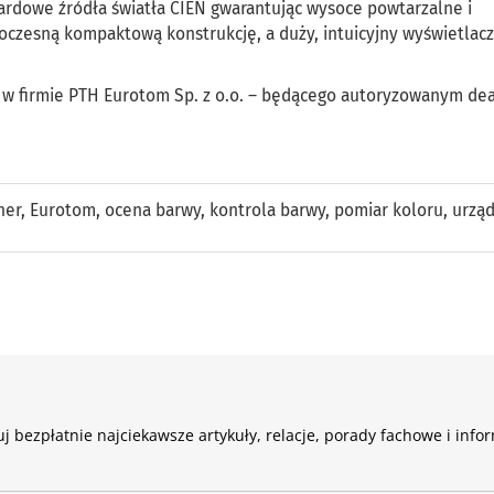
ardowe źródła światła CIEN gwarantując wysoce powtarzalne i
czesną kompaktową konstrukcję, a duży, intuicyjny wyświetlacz
r w firmie PTH Eurotom Sp. z o.o. – będącego autoryzowanym de
ner
,
Eurotom
,
ocena barwy
,
kontrola barwy
,
pomiar koloru
,
urząd
j bezpłatnie najciekawsze artykuły, relacje, porady fachowe i info