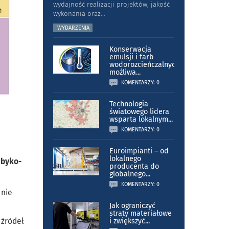
wydajność realizacji projektów, jakość
wykonania oraz
...
WYDARZENIA
Konserwacja
emulsji i farb
wodorozcieńczalnych
możliwa
...
KOMENTARZY: 0
Technologia
światowego lidera
wsparta lokalnym
...
KOMENTARZY: 0
Euroimpianti – od
lokalnego
 byko-
producenta do
globalnego
...
KOMENTARZY: 0
 nie
Jak ograniczyć
straty materiałowe
 źródeł
i zwiększyć
...