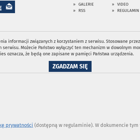
GALERIE
VIDEO
Ę
RSS
REGULAMIN
ia informacji związanych z korzystaniem z serwisu. Stosowane przez 
ron serwisu. Możecie Państwo wyłączyć ten mechanizm w dowolnym mom
ies oznacza, że będą one zapisane w pamięci Państwa urządzenia.
NA
ZGADZAM SIĘ
WYKORZYSTANIE
PLIKÓW
COOKIES
ykę prywatności
(dostępną w regulaminie). W dokumencie tym w