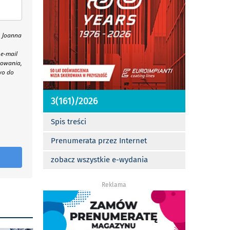
, Joanna
 e-mail
towania,
wo do
3(161)/2026
Spis treści
Prenumerata przez Internet
zobacz wszystkie e-wydania
Reklama