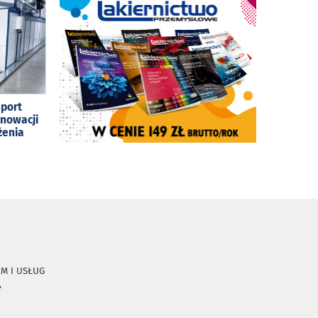
sport
enowacji
żenia
RM I USŁUG
A