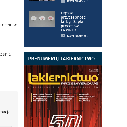
KOMENTARZY: 0
Lepsza
przyczepność
farby. Dzięki
alerem w
procesowi
ENVIROX
...
KOMENTARZY: 0
zenia
PRENUMERUJ LAKIERNICTWO
rmacje