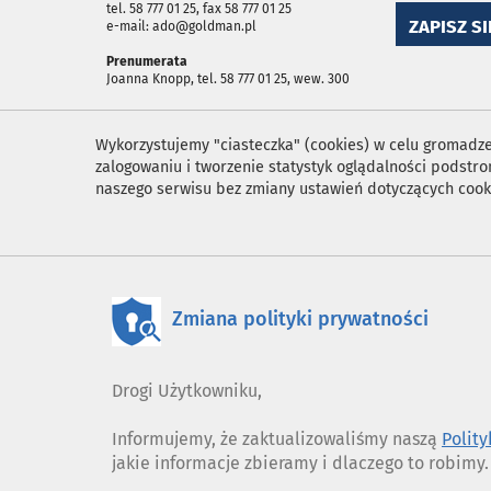
tel. 58 777 01 25, fax 58 777 01 25
ZAPISZ SI
e-mail: ado@goldman.pl
Prenumerata
Joanna Knopp, tel. 58 777 01 25, wew. 300
Wykorzystujemy "ciasteczka" (cookies) w celu gromadzen
zalogowaniu i tworzenie statystyk oglądalności podst
naszego serwisu bez zmiany ustawień dotyczących cook
Zmiana polityki prywatności
Drogi Użytkowniku,
Informujemy, że zaktualizowaliśmy naszą
Polit
jakie informacje zbieramy i dlaczego to robimy.