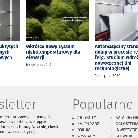
ukrytych
Wkrótce nowy system
Automatyczny tran
jnych
niskotemperaturowy dla
dolny w procesie r
kowych
elewacji
felg. Studium wdro
nowoczesnej linii
6 sierpnia 2026
technologicznej
5 sierpnia 2026
letter
Popularne
ewslettera. Zawsze na początku
ARTYKUŁY
KATALOG FI
asz newsletter zawierający
KALENDARZ
OGŁOSZENI
nformacje z branży. W każdej chwili
FORUM
INWESTYCJE
anulować subskrypcję.
WYWIADY
SŁOWNIK