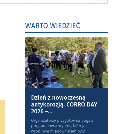
WARTO WIEDZIEĆ
Dzień z nowoczesną
antykorozją. CORRO DAY
2026 –
...
Organizatorzy przygotowali bogaty
program merytoryczny, którego
wspólnym mianownikiem były