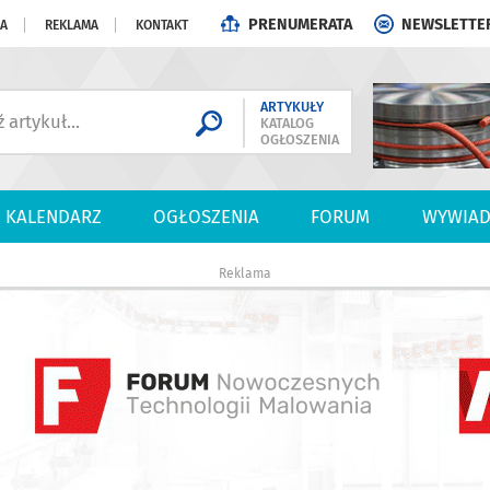
PRENUMERATA
NEWSLETTE
JA
REKLAMA
KONTAKT
ARTYKUŁY
KATALOG
OGŁOSZENIA
KALENDARZ
OGŁOSZENIA
FORUM
WYWIAD
Reklama