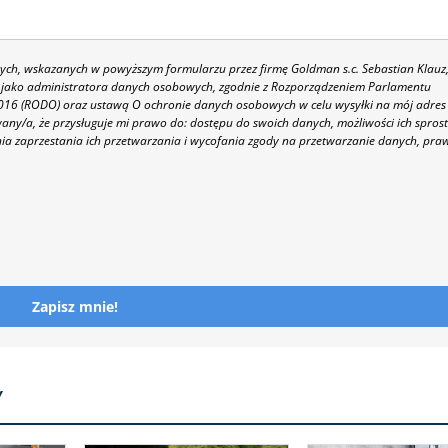
h, wskazanych w powyższym formularzu przez firmę Goldman s.c. Sebastian Klauz
 86 jako administratora danych osobowych, zgodnie z Rozporządzeniem Parlamentu
 2016 (RODO) oraz ustawą O ochronie danych osobowych w celu wysyłki na mój adres
y/a, że przysługuje mi prawo do: dostępu do swoich danych, możliwości ich spros
nia zaprzestania ich przetwarzania i wycofania zgody na przetwarzanie danych, pra
Zapisz mnie!
Y