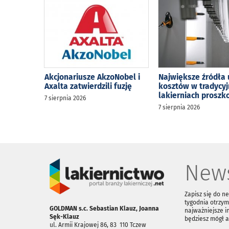
Akcjonariusze AkzoNobel i
Największe źródła 
Axalta zatwierdzili fuzję
kosztów w tradycy
lakierniach prosz
7 sierpnia 2026
7 sierpnia 2026
News
Zapisz się do n
tygodnia otrzym
GOLDMAN s.c. Sebastian Klauz, Joanna
najważniejsze i
Sęk-Klauz
będziesz mógł 
ul. Armii Krajowej 86, 83 ­ 110 Tczew