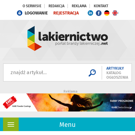
O SERWISIE
REDAKCJA
REKLAMA
KONTAKT
LOGOWANIE
REJESTRACJA
ARTYKUŁY
KATALOG
OGŁOSZENIA
Reklama
Menu
Rozwiń
nawigację