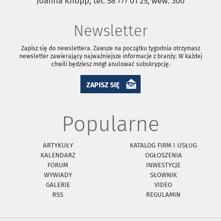
Joanna Knopp, tel. 58 777 01 25, wew. 300
Newsletter
Zapisz się do newslettera. Zawsze na początku tygodnia otrzymasz
newsletter zawierający najważniejsze informacje z branży. W każdej
chwili będziesz mógł anulować subskrypcję.
ZAPISZ SIĘ
Popularne
ARTYKUŁY
KATALOG FIRM I USŁUG
KALENDARZ
OGŁOSZENIA
FORUM
INWESTYCJE
WYWIADY
SŁOWNIK
GALERIE
VIDEO
RSS
REGULAMIN