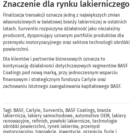
Znaczenie dla rynku lakierniczego
Finalizacja transakcji oznacza jedną z największych zmian
własnościowych w światowej branży lakierniczej w ostatnich
latach. Surventis rozpoczyna działalność jako niezależny
producent, dysponujący uznanym portfolio produktów dla
przemysłu motoryzacyjnego oraz sektora technologii obróbki
powierzchni.
Dla klientów i partnerów biznesowych oznacza to
kontynuację działalności dotychczasowych segmentów BASF
Coatings pod nową marką, przy jednoczesnym wsparciu
finansowym i strategicznym funduszu Carlyle oraz
zachowaniu istotnego zaangażowania kapitałowego BASF.
Tagi:
BASF
,
Carlyle
,
Surventis
,
BASF Coatings
,
branża
lakiernicza
,
lakiery samochodowe
,
automotive OEM
,
lakiery
renowacyjne
,
refinish
,
powłoki lakiernicze
,
technologie
obróbki powierzchni
,
rynek lakierów
,
przemysł
motoryzacyjny
,
transakcje
,
inwestycje
,
przejęcia
,
fuzje i