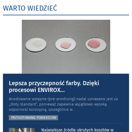
WARTO WIEDZIEĆ
Lepsza przyczepność farby. Dzięki
procesowi ENVIROX
...
Anodowanie wstępne (pre-anodising) nadal uznawane jest za
„złoty standard”, ponieważ zapewnia wyjątkowo wysoką
odporność koro­zyjną, szczególnie w
...
PRZYGOTOWANIE POWIERZCHNI
Największe źródła ukrytych kosztów w