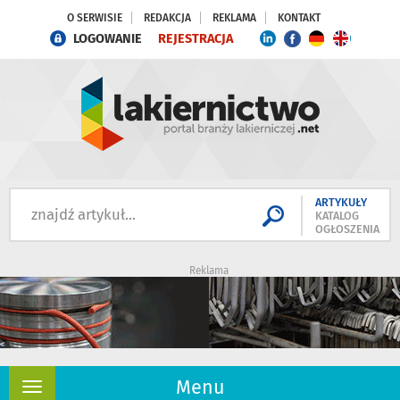
O SERWISIE
REDAKCJA
REKLAMA
KONTAKT
LOGOWANIE
REJESTRACJA
ARTYKUŁY
KATALOG
OGŁOSZENIA
Reklama
Menu
Rozwiń