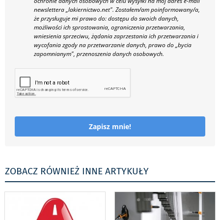
ochronie danych osobowych w celu wysyłki na mój adres e-mail
newslettera „lakiernictwo.net".
Zostałem/am poinformowany/a,
że przysługuje mi prawo do: dostępu do swoich danych,
możliwości ich sprostowania, ograniczenia przetwarzania,
wniesienia sprzeciwu, żądania zaprzestania ich przetwarzania i
wycofania zgody na przetwarzanie danych, prawo do „bycia
zapomnianym", przenoszenia danych osobowych.
Zapisz mnie!
ZOBACZ RÓWNIEŻ INNE ARTYKUŁY