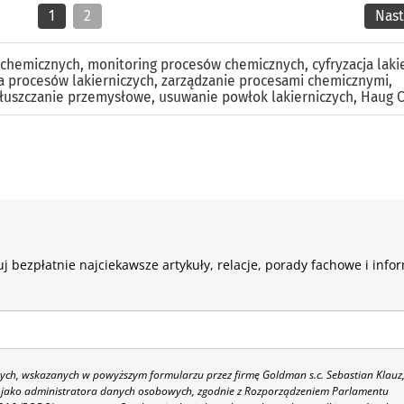
1
2
Nas
 chemicznych
,
monitoring procesów chemicznych
,
cyfryzacja laki
a procesów lakierniczych
,
zarządzanie procesami chemicznymi
,
łuszczanie przemysłowe
,
usuwanie powłok lakierniczych
,
Haug 
j bezpłatnie najciekawsze artykuły, relacje, porady fachowe i info
h, wskazanych w powyższym formularzu przez firmę Goldman s.c. Sebastian Klauz
 86 jako administratora danych osobowych, zgodnie z Rozporządzeniem Parlamentu