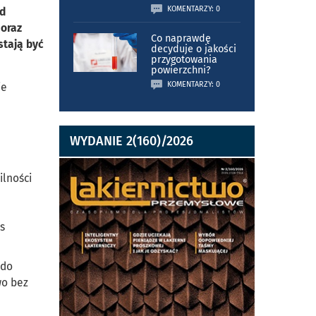
KOMENTARZY: 0
ad
 oraz
Co naprawdę
stają być
decyduje o jakości
przygotowania
powierzchni?
KOMENTARZY: 0
ie
WYDANIE 2(160)/2026
ilności
s
 do
wo bez