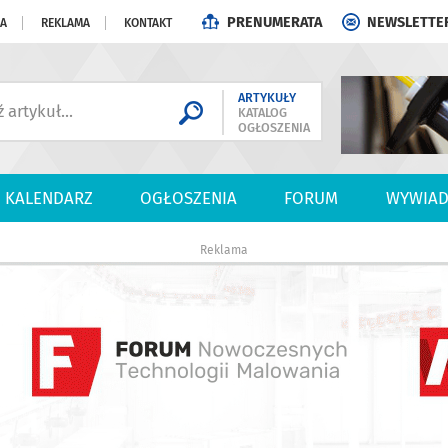
PRENUMERATA
NEWSLETTE
JA
REKLAMA
KONTAKT
ARTYKUŁY
KATALOG
OGŁOSZENIA
KALENDARZ
OGŁOSZENIA
FORUM
WYWIAD
Reklama