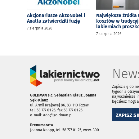
Akcjonariusze AkzoNobel i
Największe źródła 
Axalta zatwierdzili fuzję
kosztów w tradycy
lakierniach prosz
7 sierpnia 2026
7 sierpnia 2026
News
Zapisz się do n
tygodnia otrzym
GOLDMAN s.c. Sebastian Klauz, Joanna
najważniejsze i
Sęk-Klauz
będziesz mógł 
ul. Armii Krajowej 86, 83 ­ 110 Tczew
tel. 58 777 01 25, fax 58 777 01 25
ZAPISZ SI
e-mail: ado@goldman.pl
Prenumerata
Joanna Knopp, tel. 58 777 01 25, wew. 300