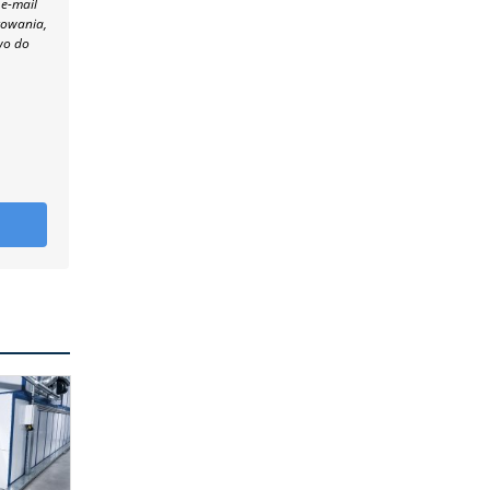
 e-mail
towania,
wo do