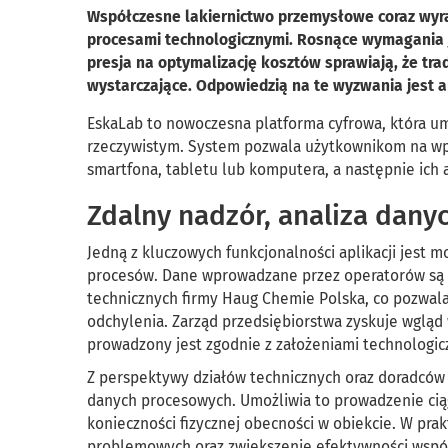
Współczesne lakiernictwo przemysłowe coraz wyraź
procesami technologicznymi. Rosnące wymagania 
presja na optymalizację kosztów sprawiają, że tra
wystarczające. Odpowiedzią na te wyzwania jest 
EskaLab to nowoczesna platforma cyfrowa, która u
rzeczywistym. System pozwala użytkownikom na w
smartfona, tabletu lub komputera, a następnie ich 
Zdalny nadzór, analiza dany
Jedną z kluczowych funkcjonalności aplikacji jest m
procesów. Dane wprowadzane przez operatorów są n
technicznych firmy Haug Chemie Polska, co pozwal
odchylenia. Zarząd przedsiębiorstwa zyskuje wgląd
prowadzony jest zgodnie z założeniami technologic
Z perspektywy działów technicznych oraz doradców 
danych procesowych. Umożliwia to prowadzenie ci
konieczności fizycznej obecności w obiekcie. W prak
problemowych oraz zwiększenie efektywności współ