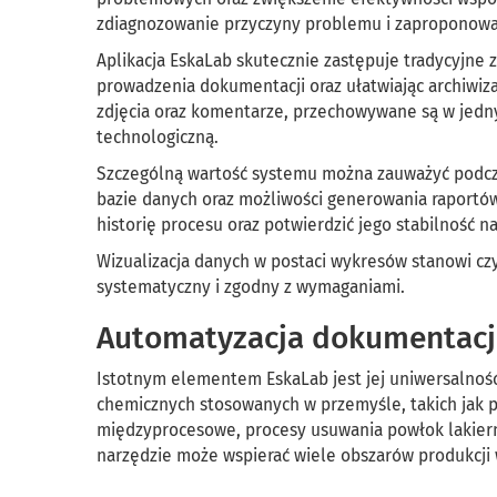
zdiagnozowanie przyczyny problemu i zaproponowani
Aplikacja EskaLab skutecznie zastępuje tradycyjne 
prowadzenia dokumentacji oraz ułatwiając archiwiza
zdjęcia oraz komentarze, przechowywane są w jedn
technologiczną.
Szczególną wartość systemu można zauważyć podcza
bazie danych oraz możliwości generowania raportó
historię procesu oraz potwierdzić jego stabilność
Wizualizacja danych w postaci wykresów stanowi cz
systematyczny i zgodny z wymaganiami.
Automatyzacja dokumentacj
Istotnym elementem EskaLab jest jej uniwersalnoś
chemicznych stosowanych w przemyśle, takich jak 
międzyprocesowe, procesy usuwania powłok lakiern
narzędzie może wspierać wiele obszarów produkcji 