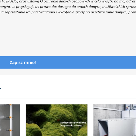
 2016 (RODO) oraz ustawą O ochronie danych osobowych w celu wysyłki na mój adres
y/a, że przysługuje mi prawo do: dostępu do swoich danych, możliwości ich spros
nia zaprzestania ich przetwarzania i wycofania zgody na przetwarzanie danych, pra
Zapisz mnie!
Y