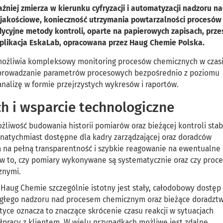
niej zmierza w kierunku cyfryzacji i automatyzacji nadzoru n
jakościowe, konieczność utrzymania powtarzalności procesów
dycyjne metody kontroli, oparte na papierowych zapisach, prze
aplikacja EskaLab, opracowana przez Haug Chemie Polska.
możliwia kompleksowy monitoring procesów chemicznych w czas
prowadzanie parametrów procesowych bezpośrednio z poziomu
analizę w formie przejrzystych wykresów i raportów.
ch i wsparcie technologiczne
ożliwość budowania historii pomiarów oraz bieżącej kontroli stab
atychmiast dostępne dla kadry zarządzającej oraz doradców
a na pełną transparentność i szybkie reagowanie na ewentualne
 w to, czy pomiary wykonywane są systematycznie oraz czy proce
znymi.
Haug Chemie szczególnie istotny jest stały, całodobowy dostęp
ągłego nadzoru nad procesem chemicznym oraz bieżące doradzt
tyce oznacza to znaczące skrócenie czasu reakcji w sytuacjach
pracy z klientem. W wielu przypadkach możliwe jest zdalne