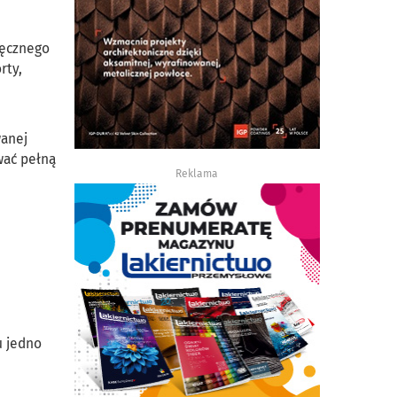
ręcznego
rty,
wanej
wać pełną
Reklama
u jedno