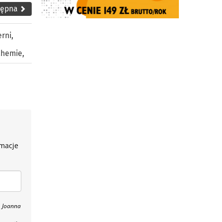
tępna
erni
,
Chemie
,
rmacje
, Joanna