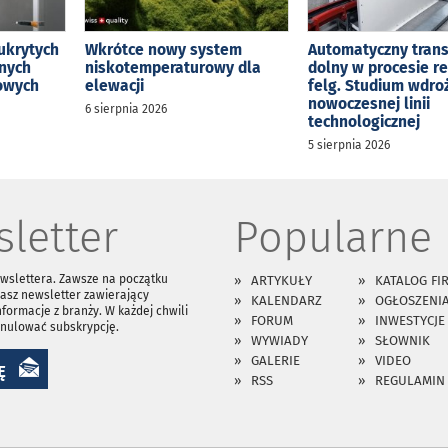
ukrytych
Wkrótce nowy system
Automatyczny tran
jnych
niskotemperaturowy dla
dolny w procesie r
kowych
elewacji
felg. Studium wdro
nowoczesnej linii
6 sierpnia 2026
technologicznej
5 sierpnia 2026
letter
Popularne
ewslettera. Zawsze na początku
ARTYKUŁY
KATALOG FI
asz newsletter zawierający
KALENDARZ
OGŁOSZENI
nformacje z branży. W każdej chwili
FORUM
INWESTYCJE
anulować subskrypcję.
WYWIADY
SŁOWNIK
GALERIE
VIDEO
Ę
RSS
REGULAMIN