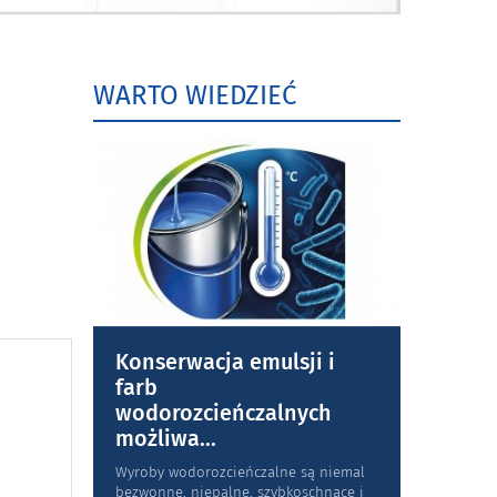
WARTO WIEDZIEĆ
Konserwacja emulsji i
farb
wodorozcieńczalnych
możliwa
...
Wyroby wodorozcieńczalne są niemal
bezwonne, niepalne, szybkoschnące i