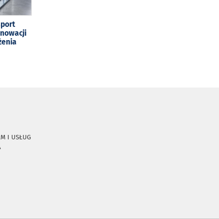
sport
enowacji
żenia
RM I USŁUG
A