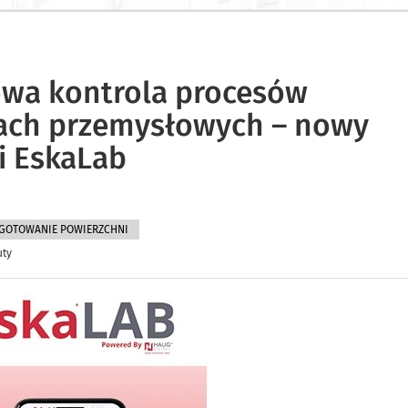
rowa kontrola procesów
iach przemysłowych – nowy
ji EskaLab
GOTOWANIE POWIERZCHNI
uty