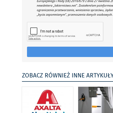
Europejskiego i Rady (UE) 2016/679 z dnia 27 kwietnia
newslettera „lakiernictwo.net".
Zostałem/am poinformowan
ograniczenia przetwarzania, wniesienia sprzeciwu, żąda
„bycia zapomnianym", przenoszenia danych osobowych.
ZOBACZ RÓWNIEŻ INNE ARTYKUŁ