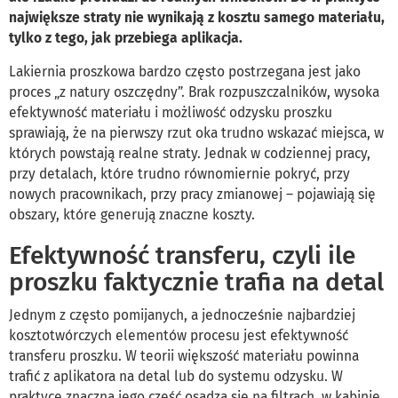
największe straty nie wynikają z kosztu samego materiału,
tylko z tego, jak przebiega aplikacja.
Lakiernia proszkowa bardzo często postrzegana jest jako
proces „z natury oszczędny”. Brak rozpuszczalników, wysoka
efektywność materiału i możliwość odzysku proszku
sprawiają, że na pierwszy rzut oka trudno wskazać miejsca, w
których powstają realne straty. Jednak w codziennej pracy,
przy detalach, które trudno równomiernie pokryć, przy
nowych pracownikach, przy pracy zmianowej – pojawiają się
obszary, które generują znaczne koszty.
Efektywność transferu, czyli ile
proszku faktycznie trafia na detal
Jednym z często pomijanych, a jednocześnie najbardziej
kosztotwórczych elementów procesu jest efektywność
transferu proszku. W teorii większość materiału powinna
trafić z aplikatora na detal lub do systemu odzysku. W
praktyce znaczna jego część osadza się na filtrach, w kabinie