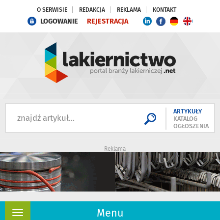
O SERWISIE
REDAKCJA
REKLAMA
KONTAKT
LOGOWANIE
REJESTRACJA
ARTYKUŁY
KATALOG
OGŁOSZENIA
Reklama
Menu
Rozwiń