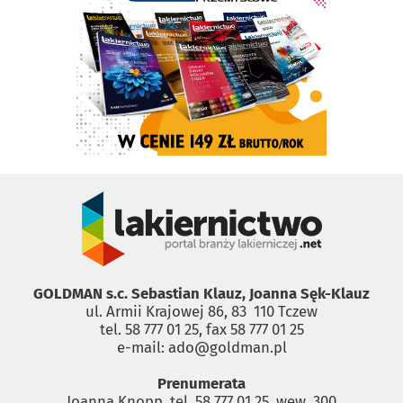
GOLDMAN s.c. Sebastian Klauz, Joanna Sęk-Klauz
ul. Armii Krajowej 86, 83 ­ 110 Tczew
tel. 58 777 01 25, fax 58 777 01 25
e-mail: ado@goldman.pl
Prenumerata
Joanna Knopp, tel. 58 777 01 25, wew. 300