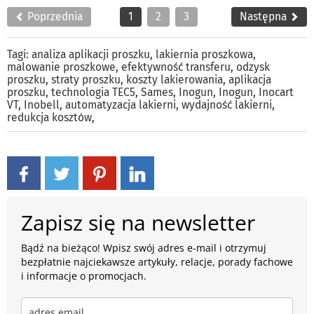
Poprzednia
1
2
3
Następna
Tagi:
analiza aplikacji proszku
,
lakiernia proszkowa
,
malowanie proszkowe
,
efektywność transferu
,
odzysk
proszku
,
straty proszku
,
koszty lakierowania
,
aplikacja
proszku
,
technologia TEC5
,
Sames
,
Inogun
,
Inogun
,
Inocart
VT
,
Inobell
,
automatyzacja lakierni
,
wydajność lakierni
,
redukcja kosztów
,
Zapisz się na newsletter
Bądź na bieżąco! Wpisz swój adres e-mail i otrzymuj
bezpłatnie najciekawsze artykuły, relacje, porady fachowe
i informacje o promocjach.